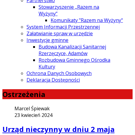
Partnerstwo
Stowarzyszenie „Razem na
Wyżyny”
Komunikaty "Razem na Wyżyny"
System Informacji Przestrzennej
Załatwianie spraw w urzędzie
Inwestycje gminne
Budowa Kanalizacji Sanitarnej
Rzerzęczyce, Adamów
Rozbudowa Gminnego Ośrodka
Kultury
Ochrona Danych Osobowych
Deklaracja Dostępności
Ostrzeżenia
Marcel Śpiewak
23 kwiecień 2024
Urząd nieczynny w dniu 2 maja