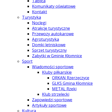
Tablica
Komunikaty oświatowe
Kontakt
Turystyka
Noclegi
Atrakcje turystyczne
Przewozy autokarowe
Agroturystyka
Domki letniskowe
Sprzęt turystyczny
Zabytki w Gminie Kłomnice
Sport
Wiadomości sportowe
Kluby piłkarskie
ORKAN Rzerzęczyce
GLKS Gmina Kłomnice
METAL Rzeki
Klub strzelecki
Zapowiedzi sportowe
Artykuły sportowe
Kultura