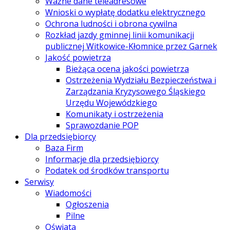
Ważne dane teleadresowe
Wnioski o wypłatę dodatku elektrycznego
Ochrona ludności i obrona cywilna
Rozkład jazdy gminnej linii komunikacji
publicznej Witkowice-Kłomnice przez Garnek
Jakość powietrza
Bieżąca ocena jakości powietrza
Ostrzeżenia Wydziału Bezpieczeństwa i
Zarządzania Kryzysowego Śląskiego
Urzędu Wojewódzkiego
Komunikaty i ostrzeżenia
Sprawozdanie POP
Dla przedsiębiorcy
Baza Firm
Informacje dla przedsiębiorcy
Podatek od środków transportu
Serwisy
Wiadomości
Ogłoszenia
Pilne
Oświata