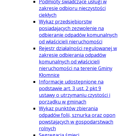
Podmioty świadczące usługi w
zakresie odbioru nieczystości
ciekłych
Wykaz przedsiębiorstw
posiadających zezwolenie na
odbieranie odpadów komunalnych
od właścicieli nieruchomości
Rejestr działalności regulowanej w
zakresie odbierania odpadów
komunalnych od właścicieli
nieruchomości na terenie Gminy
Kłomnice
Informacje udostępnione na
podstawie art. 3 ust. 2 pkt 9
ustawy o utrzymaniu czystości i
porządku w gminach
Wykaz punktów zbierania
odpadów folii, sznurka oraz opon
powstających w gospodarstwach
rolnych
Segregacja śmieci