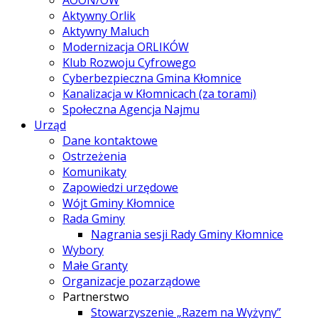
Aktywny Orlik
Aktywny Maluch
Modernizacja ORLIKÓW
Klub Rozwoju Cyfrowego
Cyberbezpieczna Gmina Kłomnice
Kanalizacja w Kłomnicach (za torami)
Społeczna Agencja Najmu
Urząd
Dane kontaktowe
Ostrzeżenia
Komunikaty
Zapowiedzi urzędowe
Wójt Gminy Kłomnice
Rada Gminy
Nagrania sesji Rady Gminy Kłomnice
Wybory
Małe Granty
Organizacje pozarządowe
Partnerstwo
Stowarzyszenie „Razem na Wyżyny”