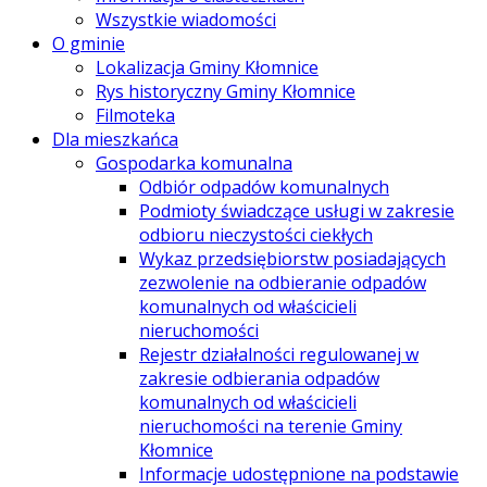
Wszystkie wiadomości
O gminie
Lokalizacja Gminy Kłomnice
Rys historyczny Gminy Kłomnice
Filmoteka
Dla mieszkańca
Gospodarka komunalna
Odbiór odpadów komunalnych
Podmioty świadczące usługi w zakresie
odbioru nieczystości ciekłych
Wykaz przedsiębiorstw posiadających
zezwolenie na odbieranie odpadów
komunalnych od właścicieli
nieruchomości
Rejestr działalności regulowanej w
zakresie odbierania odpadów
komunalnych od właścicieli
nieruchomości na terenie Gminy
Kłomnice
Informacje udostępnione na podstawie