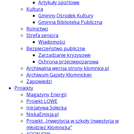
Artykuły sportowe
Kultura
Gminny Ośrodek Kultury
Gminna Biblioteka Publiczna
Rolnictwo
Strefa seniora
Wiadomości
Bezpieczeństwo publiczne
Zarządzanie kryzysowe
Ochrona przeciwpożarowa
Archiwalna wersja strony klomnice.pl
Archiwum Gazety Kłomnickiej
Zapowiedzi
Projekty
Magazyny Energii
Projekt LOWE
Inicjatywa Sołecka
NiskaEmisja.pl
Projekt „Inwestycja w szkoły Inwestycją w
młodzież Kłomnicką”
AOON/OW