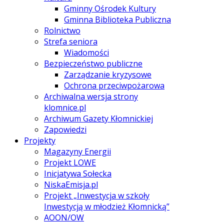
Gminny Ośrodek Kultury
Gminna Biblioteka Publiczna
Rolnictwo
Strefa seniora
Wiadomości
Bezpieczeństwo publiczne
Zarządzanie kryzysowe
Ochrona przeciwpożarowa
Archiwalna wersja strony
klomnice.pl
Archiwum Gazety Kłomnickiej
Zapowiedzi
Projekty
Magazyny Energii
Projekt LOWE
Inicjatywa Sołecka
NiskaEmisja.pl
Projekt „Inwestycja w szkoły
Inwestycją w młodzież Kłomnicką”
AOON/OW