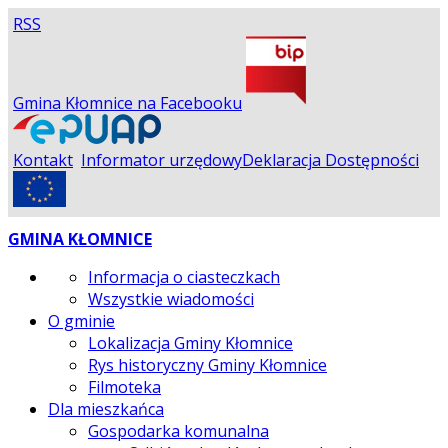
RSS
Gmina Kłomnice na Facebooku
Kontakt
Informator urzędowy
Deklaracja Dostępności
GMINA KŁOMNICE
Informacja o ciasteczkach
Wszystkie wiadomości
O gminie
Lokalizacja Gminy Kłomnice
Rys historyczny Gminy Kłomnice
Filmoteka
Dla mieszkańca
Gospodarka komunalna