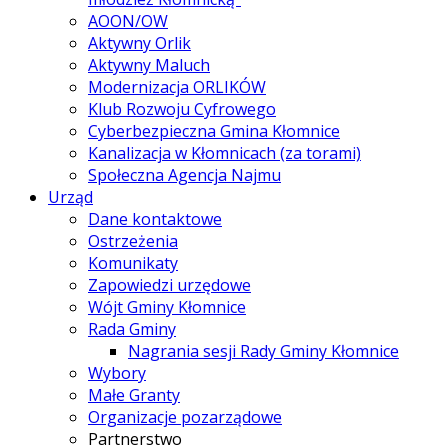
AOON/OW
Aktywny Orlik
Aktywny Maluch
Modernizacja ORLIKÓW
Klub Rozwoju Cyfrowego
Cyberbezpieczna Gmina Kłomnice
Kanalizacja w Kłomnicach (za torami)
Społeczna Agencja Najmu
Urząd
Dane kontaktowe
Ostrzeżenia
Komunikaty
Zapowiedzi urzędowe
Wójt Gminy Kłomnice
Rada Gminy
Nagrania sesji Rady Gminy Kłomnice
Wybory
Małe Granty
Organizacje pozarządowe
Partnerstwo