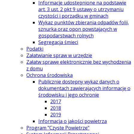
Informacje udostępnione na podstawie
art. 3 ust. 2 pkt 9 ustawy o utrzymaniu
czystości i porządku w gminach
Wykaz punktów zbierania odpadów folii,
sznurka oraz opon powstających w
gospodarstwach rolnych
Segregacja śmieci
Podatki
Załatwianie spraw w urzędzie
Załatw sprawę elektronicznie bez wychodzenia
z domu
Ochrona środowiska
Publicznie dostępny wykaz danych o
dokumentach zawierających informację o
środowisku i jego ochronie
2017
2018
2019
Informacja o jakości powietrza
Program "Czyste Powietrze"