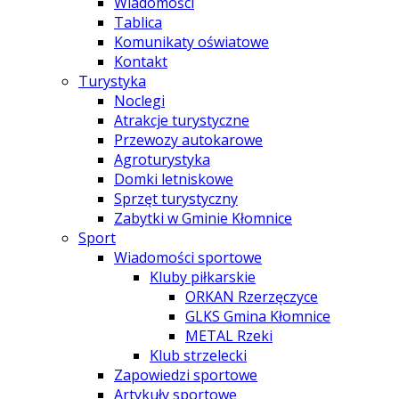
Wiadomości
Tablica
Komunikaty oświatowe
Kontakt
Turystyka
Noclegi
Atrakcje turystyczne
Przewozy autokarowe
Agroturystyka
Domki letniskowe
Sprzęt turystyczny
Zabytki w Gminie Kłomnice
Sport
Wiadomości sportowe
Kluby piłkarskie
ORKAN Rzerzęczyce
GLKS Gmina Kłomnice
METAL Rzeki
Klub strzelecki
Zapowiedzi sportowe
Artykuły sportowe