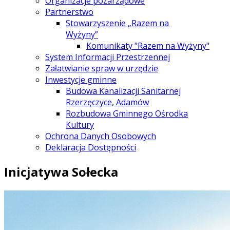
Organizacje pozarządowe
Partnerstwo
Stowarzyszenie „Razem na
Wyżyny”
Komunikaty "Razem na Wyżyny"
System Informacji Przestrzennej
Załatwianie spraw w urzędzie
Inwestycje gminne
Budowa Kanalizacji Sanitarnej
Rzerzęczyce, Adamów
Rozbudowa Gminnego Ośrodka
Kultury
Ochrona Danych Osobowych
Deklaracja Dostępności
Inicjatywa Sołecka