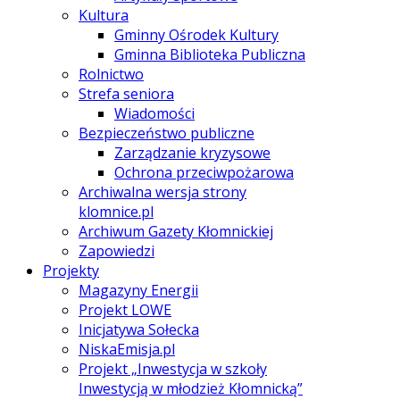
Kultura
Gminny Ośrodek Kultury
Gminna Biblioteka Publiczna
Rolnictwo
Strefa seniora
Wiadomości
Bezpieczeństwo publiczne
Zarządzanie kryzysowe
Ochrona przeciwpożarowa
Archiwalna wersja strony
klomnice.pl
Archiwum Gazety Kłomnickiej
Zapowiedzi
Projekty
Magazyny Energii
Projekt LOWE
Inicjatywa Sołecka
NiskaEmisja.pl
Projekt „Inwestycja w szkoły
Inwestycją w młodzież Kłomnicką”