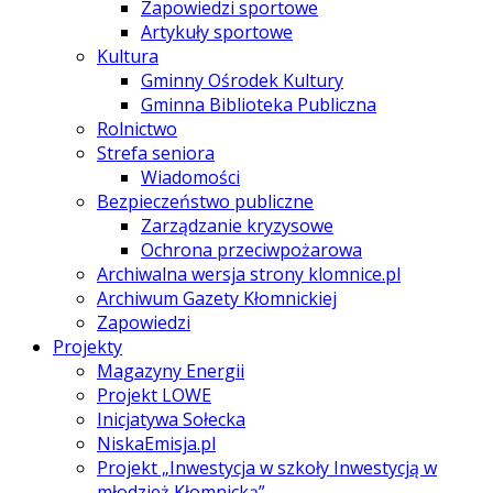
Zapowiedzi sportowe
Artykuły sportowe
Kultura
Gminny Ośrodek Kultury
Gminna Biblioteka Publiczna
Rolnictwo
Strefa seniora
Wiadomości
Bezpieczeństwo publiczne
Zarządzanie kryzysowe
Ochrona przeciwpożarowa
Archiwalna wersja strony klomnice.pl
Archiwum Gazety Kłomnickiej
Zapowiedzi
Projekty
Magazyny Energii
Projekt LOWE
Inicjatywa Sołecka
NiskaEmisja.pl
Projekt „Inwestycja w szkoły Inwestycją w
młodzież Kłomnicką”