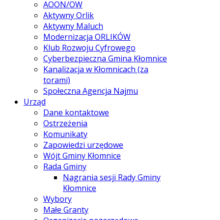
AOON/OW
Aktywny Orlik
Aktywny Maluch
Modernizacja ORLIKÓW
Klub Rozwoju Cyfrowego
Cyberbezpieczna Gmina Kłomnice
Kanalizacja w Kłomnicach (za
torami)
Społeczna Agencja Najmu
Urząd
Dane kontaktowe
Ostrzeżenia
Komunikaty
Zapowiedzi urzędowe
Wójt Gminy Kłomnice
Rada Gminy
Nagrania sesji Rady Gminy
Kłomnice
Wybory
Małe Granty