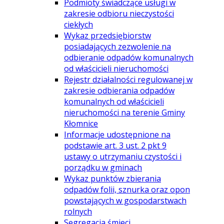
Podmioty świadczące usługi w
zakresie odbioru nieczystości
ciekłych
Wykaz przedsiębiorstw
posiadających zezwolenie na
odbieranie odpadów komunalnych
od właścicieli nieruchomości
Rejestr działalności regulowanej w
zakresie odbierania odpadów
komunalnych od właścicieli
nieruchomości na terenie Gminy
Kłomnice
Informacje udostępnione na
podstawie art. 3 ust. 2 pkt 9
ustawy o utrzymaniu czystości i
porządku w gminach
Wykaz punktów zbierania
odpadów folii, sznurka oraz opon
powstających w gospodarstwach
rolnych
Segregacja śmieci