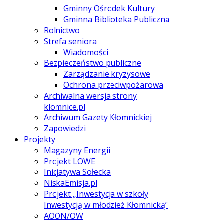
Gminny Ośrodek Kultury
Gminna Biblioteka Publiczna
Rolnictwo
Strefa seniora
Wiadomości
Bezpieczeństwo publiczne
Zarządzanie kryzysowe
Ochrona przeciwpożarowa
Archiwalna wersja strony
klomnice.pl
Archiwum Gazety Kłomnickiej
Zapowiedzi
Projekty
Magazyny Energii
Projekt LOWE
Inicjatywa Sołecka
NiskaEmisja.pl
Projekt „Inwestycja w szkoły
Inwestycją w młodzież Kłomnicką”
AOON/OW