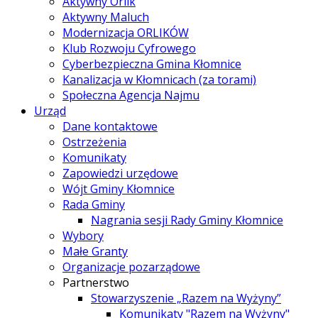
Aktywny Orlik
Aktywny Maluch
Modernizacja ORLIKÓW
Klub Rozwoju Cyfrowego
Cyberbezpieczna Gmina Kłomnice
Kanalizacja w Kłomnicach (za torami)
Społeczna Agencja Najmu
Urząd
Dane kontaktowe
Ostrzeżenia
Komunikaty
Zapowiedzi urzędowe
Wójt Gminy Kłomnice
Rada Gminy
Nagrania sesji Rady Gminy Kłomnice
Wybory
Małe Granty
Organizacje pozarządowe
Partnerstwo
Stowarzyszenie „Razem na Wyżyny”
Komunikaty "Razem na Wyżyny"