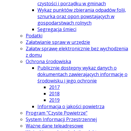
czystości i porządku w gminach
Wykaz punktów zbierania odpadów folii,
sznurka oraz opon powstających w
gospodarstwach rolnych
Segregacja śmieci
Podatki
Załatwianie spraw w urzędzie
Załatw sprawę elektronicznie bez wychodzenia
z domu
Ochrona środowiska
Publicznie dostępny wykaz danych o
dokumentach zawierających informację o
środowisku i jego ochronie
2017
2018
2019
Informacja o jakości powietrza
Program "Czyste Powietrze"
System Informacji Przestrzennej
Ważne dane teleadresowe