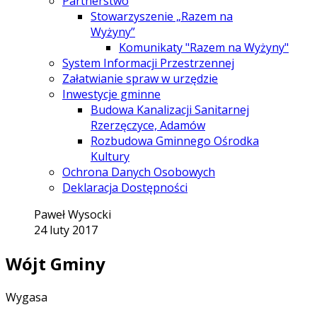
Partnerstwo
Stowarzyszenie „Razem na
Wyżyny”
Komunikaty "Razem na Wyżyny"
System Informacji Przestrzennej
Załatwianie spraw w urzędzie
Inwestycje gminne
Budowa Kanalizacji Sanitarnej
Rzerzęczyce, Adamów
Rozbudowa Gminnego Ośrodka
Kultury
Ochrona Danych Osobowych
Deklaracja Dostępności
Paweł Wysocki
24 luty 2017
Wójt Gminy
Wygasa