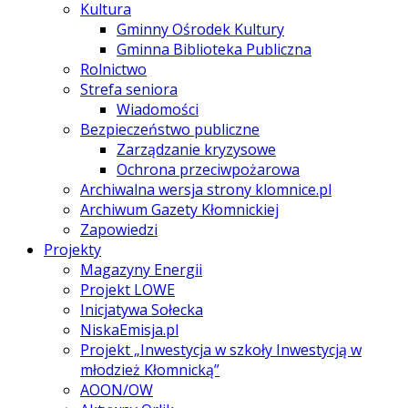
Kultura
Gminny Ośrodek Kultury
Gminna Biblioteka Publiczna
Rolnictwo
Strefa seniora
Wiadomości
Bezpieczeństwo publiczne
Zarządzanie kryzysowe
Ochrona przeciwpożarowa
Archiwalna wersja strony klomnice.pl
Archiwum Gazety Kłomnickiej
Zapowiedzi
Projekty
Magazyny Energii
Projekt LOWE
Inicjatywa Sołecka
NiskaEmisja.pl
Projekt „Inwestycja w szkoły Inwestycją w
młodzież Kłomnicką”
AOON/OW