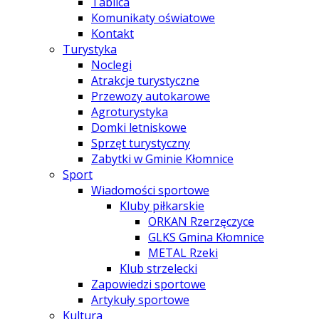
Tablica
Komunikaty oświatowe
Kontakt
Turystyka
Noclegi
Atrakcje turystyczne
Przewozy autokarowe
Agroturystyka
Domki letniskowe
Sprzęt turystyczny
Zabytki w Gminie Kłomnice
Sport
Wiadomości sportowe
Kluby piłkarskie
ORKAN Rzerzęczyce
GLKS Gmina Kłomnice
METAL Rzeki
Klub strzelecki
Zapowiedzi sportowe
Artykuły sportowe
Kultura