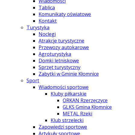
Wiadomości
Tablica
Komunikaty oświatowe
Kontakt
Turystyka
Noclegi
Atrakcje turystyczne
Przewozy autokarowe
Agroturystyka
Domki letniskowe
Sprzęt turystyczny
Zabytki w Gminie Kłomnice
Sport
Wiadomości sportowe
Kluby piłkarskie
ORKAN Rzerzęczyce
GLKS Gmina Kłomnice
METAL Rzeki
Klub strzelecki
Zapowiedzi sportowe
Artykuły sportowe