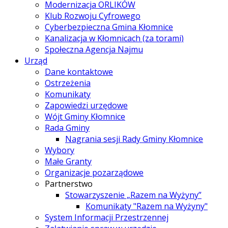
Modernizacja ORLIKÓW
Klub Rozwoju Cyfrowego
Cyberbezpieczna Gmina Kłomnice
Kanalizacja w Kłomnicach (za torami)
Społeczna Agencja Najmu
Urząd
Dane kontaktowe
Ostrzeżenia
Komunikaty
Zapowiedzi urzędowe
Wójt Gminy Kłomnice
Rada Gminy
Nagrania sesji Rady Gminy Kłomnice
Wybory
Małe Granty
Organizacje pozarządowe
Partnerstwo
Stowarzyszenie „Razem na Wyżyny”
Komunikaty "Razem na Wyżyny"
System Informacji Przestrzennej