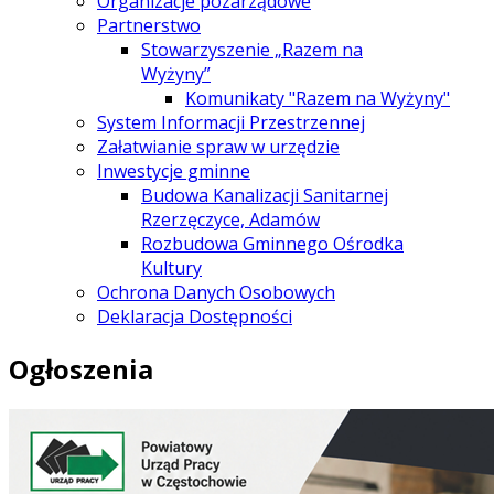
Organizacje pozarządowe
Partnerstwo
Stowarzyszenie „Razem na
Wyżyny”
Komunikaty "Razem na Wyżyny"
System Informacji Przestrzennej
Załatwianie spraw w urzędzie
Inwestycje gminne
Budowa Kanalizacji Sanitarnej
Rzerzęczyce, Adamów
Rozbudowa Gminnego Ośrodka
Kultury
Ochrona Danych Osobowych
Deklaracja Dostępności
Ogłoszenia