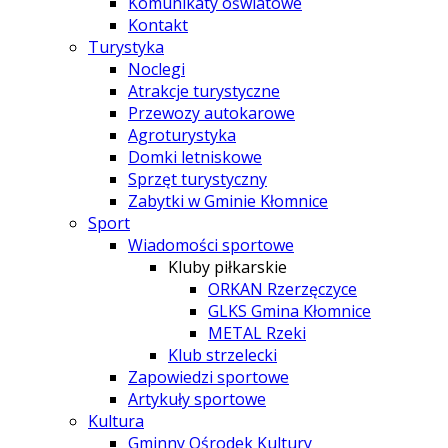
Komunikaty oświatowe
Kontakt
Turystyka
Noclegi
Atrakcje turystyczne
Przewozy autokarowe
Agroturystyka
Domki letniskowe
Sprzęt turystyczny
Zabytki w Gminie Kłomnice
Sport
Wiadomości sportowe
Kluby piłkarskie
ORKAN Rzerzęczyce
GLKS Gmina Kłomnice
METAL Rzeki
Klub strzelecki
Zapowiedzi sportowe
Artykuły sportowe
Kultura
Gminny Ośrodek Kultury