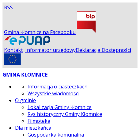
RSS
Gmina Kłomnice na Facebooku
Kontakt
Informator urzędowy
Deklaracja Dostępności
GMINA KŁOMNICE
Informacja o ciasteczkach
Wszystkie wiadomości
O gminie
Lokalizacja Gminy Kłomnice
Rys historyczny Gminy Kłomnice
Filmoteka
Dla mieszkańca
Gospodarka komunalna