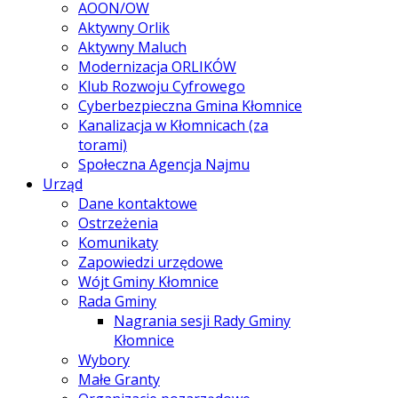
AOON/OW
Aktywny Orlik
Aktywny Maluch
Modernizacja ORLIKÓW
Klub Rozwoju Cyfrowego
Cyberbezpieczna Gmina Kłomnice
Kanalizacja w Kłomnicach (za
torami)
Społeczna Agencja Najmu
Urząd
Dane kontaktowe
Ostrzeżenia
Komunikaty
Zapowiedzi urzędowe
Wójt Gminy Kłomnice
Rada Gminy
Nagrania sesji Rady Gminy
Kłomnice
Wybory
Małe Granty