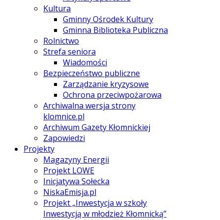
Kultura
Gminny Ośrodek Kultury
Gminna Biblioteka Publiczna
Rolnictwo
Strefa seniora
Wiadomości
Bezpieczeństwo publiczne
Zarządzanie kryzysowe
Ochrona przeciwpożarowa
Archiwalna wersja strony
klomnice.pl
Archiwum Gazety Kłomnickiej
Zapowiedzi
Projekty
Magazyny Energii
Projekt LOWE
Inicjatywa Sołecka
NiskaEmisja.pl
Projekt „Inwestycja w szkoły
Inwestycją w młodzież Kłomnicką”