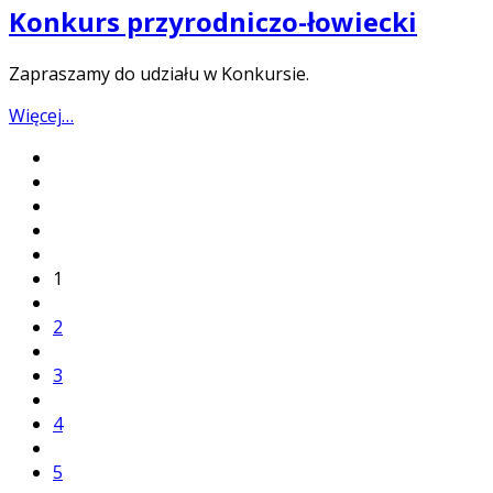
Konkurs przyrodniczo-łowiecki
Zapraszamy do udziału w Konkursie.
Więcej…
1
2
3
4
5