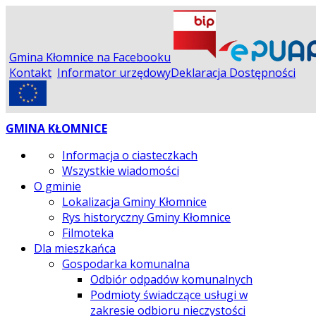
Gmina Kłomnice na Facebooku
Kontakt
Informator urzędowy
Deklaracja Dostępności
GMINA KŁOMNICE
Informacja o ciasteczkach
Wszystkie wiadomości
O gminie
Lokalizacja Gminy Kłomnice
Rys historyczny Gminy Kłomnice
Filmoteka
Dla mieszkańca
Gospodarka komunalna
Odbiór odpadów komunalnych
Podmioty świadczące usługi w
zakresie odbioru nieczystości