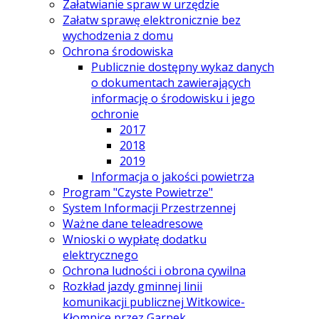
Załatwianie spraw w urzędzie
Załatw sprawę elektronicznie bez
wychodzenia z domu
Ochrona środowiska
Publicznie dostępny wykaz danych
o dokumentach zawierających
informację o środowisku i jego
ochronie
2017
2018
2019
Informacja o jakości powietrza
Program "Czyste Powietrze"
System Informacji Przestrzennej
Ważne dane teleadresowe
Wnioski o wypłatę dodatku
elektrycznego
Ochrona ludności i obrona cywilna
Rozkład jazdy gminnej linii
komunikacji publicznej Witkowice-
Kłomnice przez Garnek