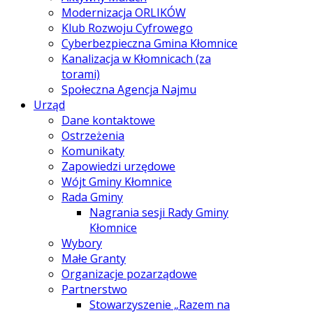
Modernizacja ORLIKÓW
Klub Rozwoju Cyfrowego
Cyberbezpieczna Gmina Kłomnice
Kanalizacja w Kłomnicach (za
torami)
Społeczna Agencja Najmu
Urząd
Dane kontaktowe
Ostrzeżenia
Komunikaty
Zapowiedzi urzędowe
Wójt Gminy Kłomnice
Rada Gminy
Nagrania sesji Rady Gminy
Kłomnice
Wybory
Małe Granty
Organizacje pozarządowe
Partnerstwo
Stowarzyszenie „Razem na