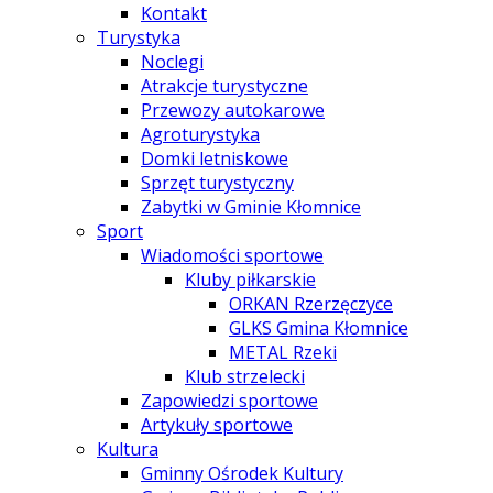
Kontakt
Turystyka
Noclegi
Atrakcje turystyczne
Przewozy autokarowe
Agroturystyka
Domki letniskowe
Sprzęt turystyczny
Zabytki w Gminie Kłomnice
Sport
Wiadomości sportowe
Kluby piłkarskie
ORKAN Rzerzęczyce
GLKS Gmina Kłomnice
METAL Rzeki
Klub strzelecki
Zapowiedzi sportowe
Artykuły sportowe
Kultura
Gminny Ośrodek Kultury