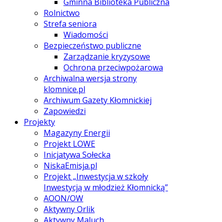
Gminna Biblioteka Publiczna
Rolnictwo
Strefa seniora
Wiadomości
Bezpieczeństwo publiczne
Zarządzanie kryzysowe
Ochrona przeciwpożarowa
Archiwalna wersja strony
klomnice.pl
Archiwum Gazety Kłomnickiej
Zapowiedzi
Projekty
Magazyny Energii
Projekt LOWE
Inicjatywa Sołecka
NiskaEmisja.pl
Projekt „Inwestycja w szkoły
Inwestycją w młodzież Kłomnicką”
AOON/OW
Aktywny Orlik
Aktywny Maluch