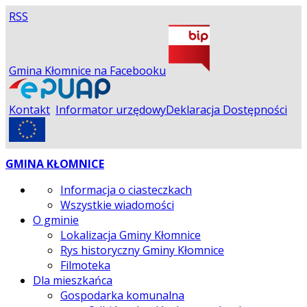
RSS
Gmina Kłomnice na Facebooku
Kontakt
Informator urzędowy
Deklaracja Dostępności
GMINA KŁOMNICE
Informacja o ciasteczkach
Wszystkie wiadomości
O gminie
Lokalizacja Gminy Kłomnice
Rys historyczny Gminy Kłomnice
Filmoteka
Dla mieszkańca
Gospodarka komunalna