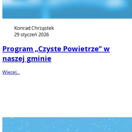
Konrad Chrząstek
29 styczeń 2026
Program „Czyste Powietrze” w
naszej gminie
Więcej…