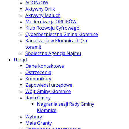
AOON/OW
Aktywny Orlik
Aktywny Maluch
Modernizacja ORLIKÓW
Klub Rozwoju Cyfrowego
Cyberbezpieczna Gmina Kłomnice
Kanalizacja w Kłomnicach (za
torami)
Społeczna Agencja Najmu
Urząd
Dane kontaktowe
Ostrzeżenia
Komunikaty
Zapowiedzi urzędowe
Wójt Gminy Kłomnice
Rada Gminy
Nagrania sesji Rady Gminy
Kłomnice
Wybory
Małe Granty