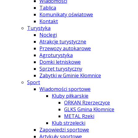
Wiadomości
Tablica
Komunikaty oświatowe
Kontakt
Turystyka
Noclegi
Atrakcje turystyczne
Przewozy autokarowe
Agroturystyka
Domki letniskowe
Sprzęt turystyczny
Zabytki w Gminie Kłomnice
Sport
Wiadomości sportowe
Kluby piłkarskie
ORKAN Rzerzęczyce
GLKS Gmina Kłomnice
METAL Rzeki
Klub strzelecki
Zapowiedzi sportowe
Artykuły sportowe