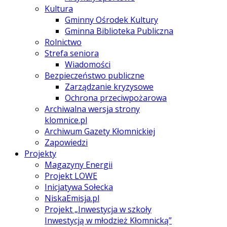
Kultura
Gminny Ośrodek Kultury
Gminna Biblioteka Publiczna
Rolnictwo
Strefa seniora
Wiadomości
Bezpieczeństwo publiczne
Zarządzanie kryzysowe
Ochrona przeciwpożarowa
Archiwalna wersja strony
klomnice.pl
Archiwum Gazety Kłomnickiej
Zapowiedzi
Projekty
Magazyny Energii
Projekt LOWE
Inicjatywa Sołecka
NiskaEmisja.pl
Projekt „Inwestycja w szkoły
Inwestycją w młodzież Kłomnicką”