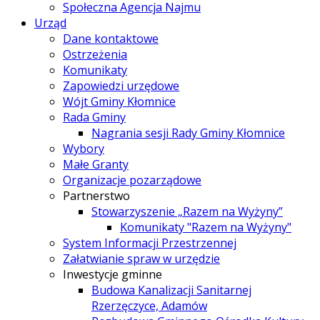
Społeczna Agencja Najmu
Urząd
Dane kontaktowe
Ostrzeżenia
Komunikaty
Zapowiedzi urzędowe
Wójt Gminy Kłomnice
Rada Gminy
Nagrania sesji Rady Gminy Kłomnice
Wybory
Małe Granty
Organizacje pozarządowe
Partnerstwo
Stowarzyszenie „Razem na Wyżyny”
Komunikaty "Razem na Wyżyny"
System Informacji Przestrzennej
Załatwianie spraw w urzędzie
Inwestycje gminne
Budowa Kanalizacji Sanitarnej
Rzerzęczyce, Adamów