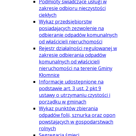
Podmioty świadczące usługi w
zakresie odbioru nieczystości
ciekłych
Wykaz przedsiębiorstw
posiadających zezwolenie na
odbieranie odpadów komunalnych
od właścicieli nieruchomości
Rejestr działalności regulowanej w
zakresie odbierania odpadów
komunalnych od właścicieli
nieruchomości na terenie Gminy
Kłomnice
Informacje udostępnione na
podstawie art. 3 ust. 2 pkt 9
ustawy o utrzymaniu czystości i
porządku w gminach
Wykaz punktów zbierania
odpadów folii, sznurka oraz opon
powstających w gospodarstwach
rolnych
Segregacja śmieci