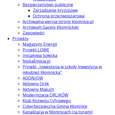
Bezpieczeństwo publiczne
Zarządzanie kryzysowe
Ochrona przeciwpożarowa
Archiwalna wersja strony klomnice.pl
Archiwum Gazety Kłomnickiej
Zapowiedzi
Projekty
Magazyny Energii
Projekt LOWE
Inicjatywa Sołecka
NiskaEmisja.pl
Projekt „Inwestycja w szkoły Inwestycją w
młodzież Kłomnicką”
AOON/OW
Aktywny Orlik
Aktywny Maluch
Modernizacja ORLIKÓW
Klub Rozwoju Cyfrowego
Cyberbezpieczna Gmina Kłomnice
Kanalizacja w Kłomnicach (za torami)