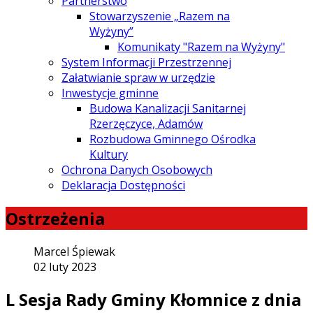
Partnerstwo
Stowarzyszenie „Razem na
Wyżyny”
Komunikaty "Razem na Wyżyny"
System Informacji Przestrzennej
Załatwianie spraw w urzędzie
Inwestycje gminne
Budowa Kanalizacji Sanitarnej
Rzerzęczyce, Adamów
Rozbudowa Gminnego Ośrodka
Kultury
Ochrona Danych Osobowych
Deklaracja Dostępności
Ostrzeżenia
Marcel Śpiewak
02 luty 2023
L Sesja Rady Gminy Kłomnice z dnia