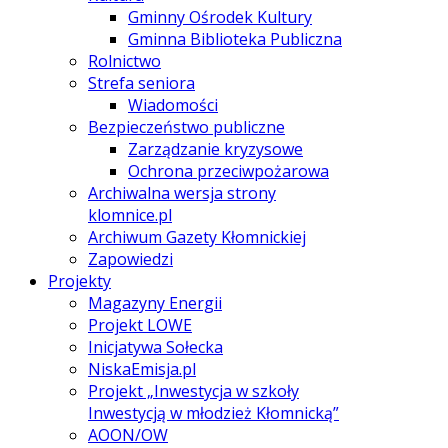
Gminny Ośrodek Kultury
Gminna Biblioteka Publiczna
Rolnictwo
Strefa seniora
Wiadomości
Bezpieczeństwo publiczne
Zarządzanie kryzysowe
Ochrona przeciwpożarowa
Archiwalna wersja strony
klomnice.pl
Archiwum Gazety Kłomnickiej
Zapowiedzi
Projekty
Magazyny Energii
Projekt LOWE
Inicjatywa Sołecka
NiskaEmisja.pl
Projekt „Inwestycja w szkoły
Inwestycją w młodzież Kłomnicką”
AOON/OW