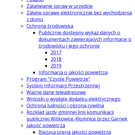
Załatwianie spraw w urzędzie
Załatw sprawę elektronicznie bez wychodzenia
z domu
Ochrona środowiska
Publicznie dostępny wykaz danych o
dokumentach zawierających informację o
środowisku i jego ochronie
2017
2018
2019
Informacja o jakości powietrza
Program "Czyste Powietrze"
System Informacji Przestrzennej
Ważne dane teleadresowe
Wnioski o wypłatę dodatku elektrycznego
Ochrona ludności i obrona cywilna
Rozkład jazdy gminnej linii komunikacji
publicznej Witkowice-Kłomnice przez Garnek
Jakość powietrza
Bieżąca ocena jakości powietrza