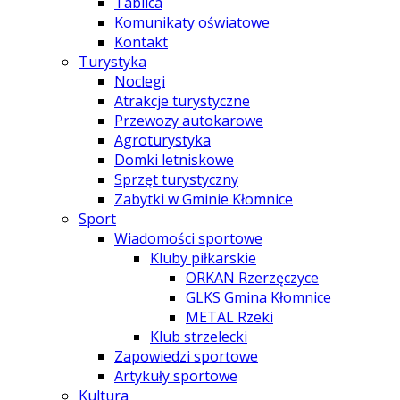
Tablica
Komunikaty oświatowe
Kontakt
Turystyka
Noclegi
Atrakcje turystyczne
Przewozy autokarowe
Agroturystyka
Domki letniskowe
Sprzęt turystyczny
Zabytki w Gminie Kłomnice
Sport
Wiadomości sportowe
Kluby piłkarskie
ORKAN Rzerzęczyce
GLKS Gmina Kłomnice
METAL Rzeki
Klub strzelecki
Zapowiedzi sportowe
Artykuły sportowe
Kultura