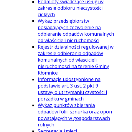
Podmioty świadczące usługi w
zakresie odbioru nieczystości
ciekłych
Wykaz przedsiębiorstw
posiadających zezwolenie na
odbieranie odpadów komunalnych
od właścicieli nieruchomości
Rejestr działalności regulowanej w
zakresie odbierania odpadów
komunalnych od właścicieli
nieruchomości na terenie Gminy
Kłomnice
Informacje udostępnione na
podstawie art. 3 ust. 2 pkt 9
ustawy o utrzymaniu czystości i
porządku w gminach
Wykaz punktów zbierania
odpadów folii, sznurka oraz opon
powstających w gospodarstwach
rolnych
Segregacja śmieci