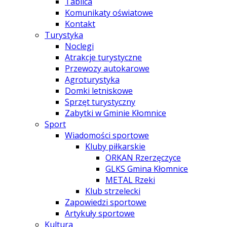
Tablica
Komunikaty oświatowe
Kontakt
Turystyka
Noclegi
Atrakcje turystyczne
Przewozy autokarowe
Agroturystyka
Domki letniskowe
Sprzęt turystyczny
Zabytki w Gminie Kłomnice
Sport
Wiadomości sportowe
Kluby piłkarskie
ORKAN Rzerzęczyce
GLKS Gmina Kłomnice
METAL Rzeki
Klub strzelecki
Zapowiedzi sportowe
Artykuły sportowe
Kultura