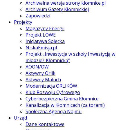
Archiwalna wersja strony klomnice.pl
Archiwum Gazety Kłomnickiej
Zapowiedzi
Projekty
Magazyny Energii
Projekt LOWE
Inicjatywa Sołecka
NiskaEmisja.pl
Projekt „Inwestycja w szkoły Inwestycją w
młodzież Kłomnicką”
AOON/OW
Aktywny Orlik
Aktywny Maluch
Modernizacja ORLIKÓW
Klub Rozwoju Cyfrowego
Cyberbezpieczna Gmina Kłomnice
Kanalizacja w Kłomnicach (za torami)
Społeczna Agencja Najmu
Urząd
Dane kontaktowe