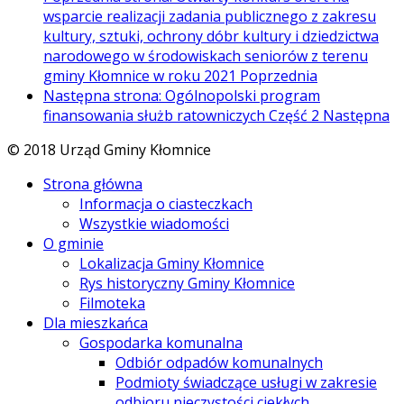
wsparcie realizacji zadania publicznego z zakresu
kultury, sztuki, ochrony dóbr kultury i dziedzictwa
narodowego w środowiskach seniorów z terenu
gminy Kłomnice w roku 2021
Poprzednia
Następna strona: Ogólnopolski program
finansowania służb ratowniczych Część 2
Następna
© 2018 Urząd Gminy Kłomnice
Strona główna
Informacja o ciasteczkach
Wszystkie wiadomości
O gminie
Lokalizacja Gminy Kłomnice
Rys historyczny Gminy Kłomnice
Filmoteka
Dla mieszkańca
Gospodarka komunalna
Odbiór odpadów komunalnych
Podmioty świadczące usługi w zakresie
odbioru nieczystości ciekłych