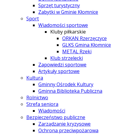
Sprzęt turystyczny
Zabytki w Gminie Kłomnice
Sport
Wiadomości sportowe
Kluby piłkarskie
ORKAN Rzerzęczyce
GLKS Gmina Kłomnice
METAL Rzeki
Klub strzelecki
Zapowiedzi sportowe
Artykuły sportowe
Kultura
Gminny Ośrodek Kultury
Gminna Biblioteka Publiczna
Rolnictwo
Strefa seniora
Wiadomości
Bezpieczeństwo publiczne
Zarządzanie kryzysowe
Ochrona przeciwpożarowa