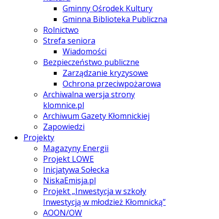
Gminny Ośrodek Kultury
Gminna Biblioteka Publiczna
Rolnictwo
Strefa seniora
Wiadomości
Bezpieczeństwo publiczne
Zarządzanie kryzysowe
Ochrona przeciwpożarowa
Archiwalna wersja strony
klomnice.pl
Archiwum Gazety Kłomnickiej
Zapowiedzi
Projekty
Magazyny Energii
Projekt LOWE
Inicjatywa Sołecka
NiskaEmisja.pl
Projekt „Inwestycja w szkoły
Inwestycją w młodzież Kłomnicką”
AOON/OW