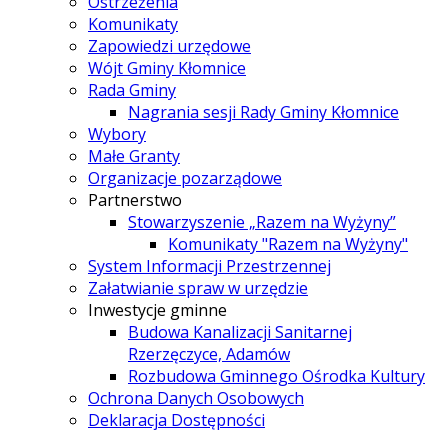
Ostrzeżenia
Komunikaty
Zapowiedzi urzędowe
Wójt Gminy Kłomnice
Rada Gminy
Nagrania sesji Rady Gminy Kłomnice
Wybory
Małe Granty
Organizacje pozarządowe
Partnerstwo
Stowarzyszenie „Razem na Wyżyny”
Komunikaty "Razem na Wyżyny"
System Informacji Przestrzennej
Załatwianie spraw w urzędzie
Inwestycje gminne
Budowa Kanalizacji Sanitarnej
Rzerzęczyce, Adamów
Rozbudowa Gminnego Ośrodka Kultury
Ochrona Danych Osobowych
Deklaracja Dostępności