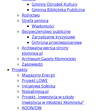
Gminny Ośrodek Kultury
Gminna Biblioteka Publiczna
Rolnictwo
Strefa seniora
Wiadomości
Bezpieczeństwo publiczne
Zarządzanie kryzysowe
Ochrona przeciwpożarowa
Archiwalna wersja strony
klomnice.pl
Archiwum Gazety Kłomnickiej
Zapowiedzi
Projekty
Magazyny Energii
Projekt LOWE
Inicjatywa Sołecka
NiskaEmisja.pl
Projekt „Inwestycja w szkoły
Inwestycją w młodzież Kłomnicką”
AOON/OW