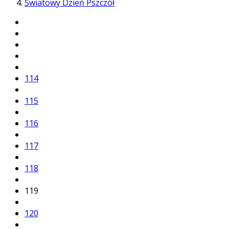
Światowy Dzień Pszczół
114
115
116
117
118
119
120