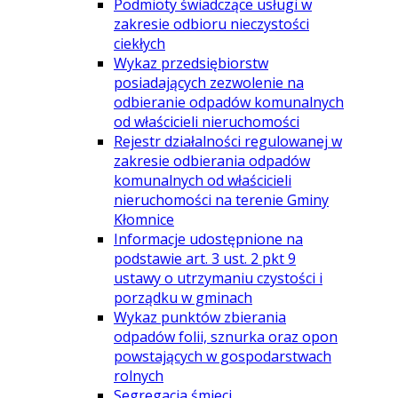
Podmioty świadczące usługi w
zakresie odbioru nieczystości
ciekłych
Wykaz przedsiębiorstw
posiadających zezwolenie na
odbieranie odpadów komunalnych
od właścicieli nieruchomości
Rejestr działalności regulowanej w
zakresie odbierania odpadów
komunalnych od właścicieli
nieruchomości na terenie Gminy
Kłomnice
Informacje udostępnione na
podstawie art. 3 ust. 2 pkt 9
ustawy o utrzymaniu czystości i
porządku w gminach
Wykaz punktów zbierania
odpadów folii, sznurka oraz opon
powstających w gospodarstwach
rolnych
Segregacja śmieci