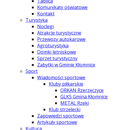
Tablica
Komunikaty oświatowe
Kontakt
Turystyka
Noclegi
Atrakcje turystyczne
Przewozy autokarowe
Agroturystyka
Domki letniskowe
Sprzęt turystyczny
Zabytki w Gminie Kłomnice
Sport
Wiadomości sportowe
Kluby piłkarskie
ORKAN Rzerzęczyce
GLKS Gmina Kłomnice
METAL Rzeki
Klub strzelecki
Zapowiedzi sportowe
Artykuły sportowe
Kultura