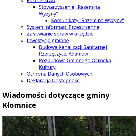
Partnerstwo
Stowarzyszenie „Razem na
Wyżyny”
Komunikaty "Razem na Wyżyny"
System Informacji Przestrzennej
Załatwianie spraw w urzędzie
Inwestycje gminne
Budowa Kanalizacji Sanitarnej
Rzerzęczyce, Adamów
Rozbudowa Gminnego Ośrodka
Kultury
Ochrona Danych Osobowych
Deklaracja Dostępności
Wiadomości dotyczące gminy
Kłomnice