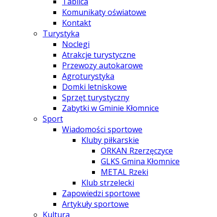
Tablica
Komunikaty oświatowe
Kontakt
Turystyka
Noclegi
Atrakcje turystyczne
Przewozy autokarowe
Agroturystyka
Domki letniskowe
Sprzęt turystyczny
Zabytki w Gminie Kłomnice
Sport
Wiadomości sportowe
Kluby piłkarskie
ORKAN Rzerzęczyce
GLKS Gmina Kłomnice
METAL Rzeki
Klub strzelecki
Zapowiedzi sportowe
Artykuły sportowe
Kultura