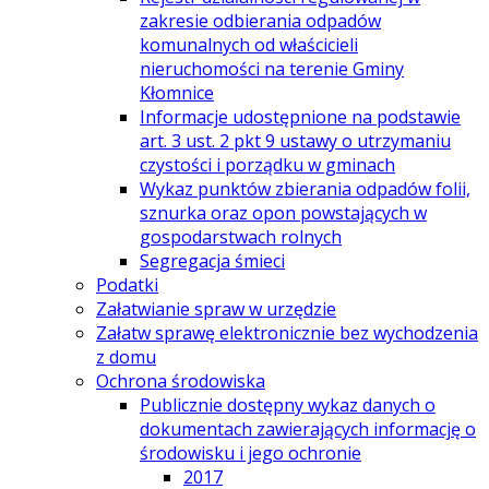
zakresie odbierania odpadów
komunalnych od właścicieli
nieruchomości na terenie Gminy
Kłomnice
Informacje udostępnione na podstawie
art. 3 ust. 2 pkt 9 ustawy o utrzymaniu
czystości i porządku w gminach
Wykaz punktów zbierania odpadów folii,
sznurka oraz opon powstających w
gospodarstwach rolnych
Segregacja śmieci
Podatki
Załatwianie spraw w urzędzie
Załatw sprawę elektronicznie bez wychodzenia
z domu
Ochrona środowiska
Publicznie dostępny wykaz danych o
dokumentach zawierających informację o
środowisku i jego ochronie
2017