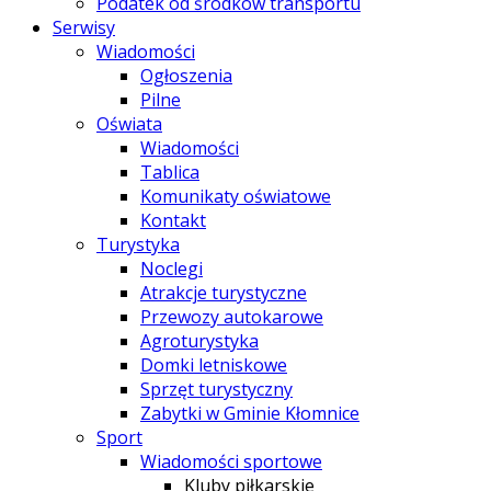
Podatek od środków transportu
Serwisy
Wiadomości
Ogłoszenia
Pilne
Oświata
Wiadomości
Tablica
Komunikaty oświatowe
Kontakt
Turystyka
Noclegi
Atrakcje turystyczne
Przewozy autokarowe
Agroturystyka
Domki letniskowe
Sprzęt turystyczny
Zabytki w Gminie Kłomnice
Sport
Wiadomości sportowe
Kluby piłkarskie