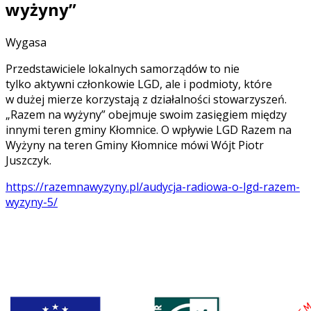
wyżyny”
Wygasa
Przedstawiciele lokalnych samorządów to nie
tylko aktywni członkowie LGD, ale i podmioty, które
w dużej mierze korzystają z działalności stowarzyszeń.
„Razem na wyżyny” obejmuje swoim zasięgiem między
innymi teren gminy Kłomnice. O wpływie LGD Razem na
Wyżyny na teren Gminy Kłomnice mówi Wójt Piotr
Juszczyk.
https://razemnawyzyny.pl/audycja-radiowa-o-lgd-razem-
wyzyny-5/