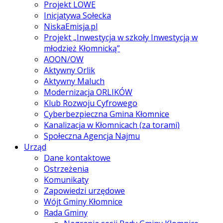
Projekt LOWE
Inicjatywa Sołecka
NiskaEmisja.pl
Projekt „Inwestycja w szkoły Inwestycją w
młodzież Kłomnicką”
AOON/OW
Aktywny Orlik
Aktywny Maluch
Modernizacja ORLIKÓW
Klub Rozwoju Cyfrowego
Cyberbezpieczna Gmina Kłomnice
Kanalizacja w Kłomnicach (za torami)
Społeczna Agencja Najmu
Urząd
Dane kontaktowe
Ostrzeżenia
Komunikaty
Zapowiedzi urzędowe
Wójt Gminy Kłomnice
Rada Gminy