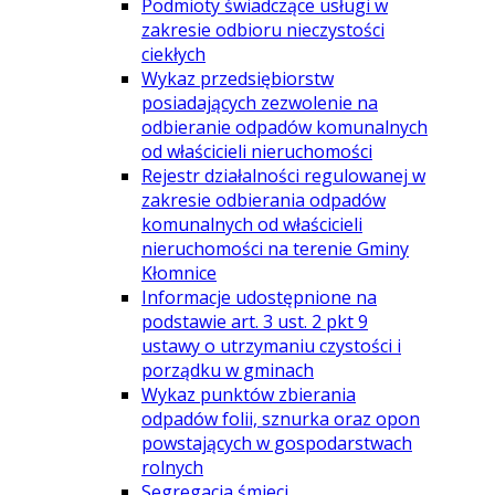
Podmioty świadczące usługi w
zakresie odbioru nieczystości
ciekłych
Wykaz przedsiębiorstw
posiadających zezwolenie na
odbieranie odpadów komunalnych
od właścicieli nieruchomości
Rejestr działalności regulowanej w
zakresie odbierania odpadów
komunalnych od właścicieli
nieruchomości na terenie Gminy
Kłomnice
Informacje udostępnione na
podstawie art. 3 ust. 2 pkt 9
ustawy o utrzymaniu czystości i
porządku w gminach
Wykaz punktów zbierania
odpadów folii, sznurka oraz opon
powstających w gospodarstwach
rolnych
Segregacja śmieci