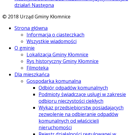
działań
Następna
© 2018 Urząd Gminy Kłomnice
Strona główna
Informacja o ciasteczkach
Wszystkie wiadomości
O gminie
Lokalizacja Gminy Kłomnice
Rys historyczny Gminy Kłomnice
Filmoteka
Dla mieszkańca
Gospodarka komunalna
Odbiór odpadów komunalnych
Podmioty świadczące usługi w zakresie
odbioru nieczystości ciekłych
Wykaz przedsiębiorstw posiadających
zezwolenie na odbieranie odpadów
komunalnych od właścicieli
nieruchomości
Rejestr działalności regulowanej w