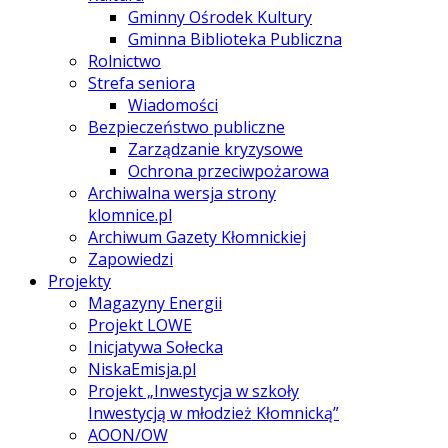
Gminny Ośrodek Kultury
Gminna Biblioteka Publiczna
Rolnictwo
Strefa seniora
Wiadomości
Bezpieczeństwo publiczne
Zarządzanie kryzysowe
Ochrona przeciwpożarowa
Archiwalna wersja strony
klomnice.pl
Archiwum Gazety Kłomnickiej
Zapowiedzi
Projekty
Magazyny Energii
Projekt LOWE
Inicjatywa Sołecka
NiskaEmisja.pl
Projekt „Inwestycja w szkoły
Inwestycją w młodzież Kłomnicką”
AOON/OW