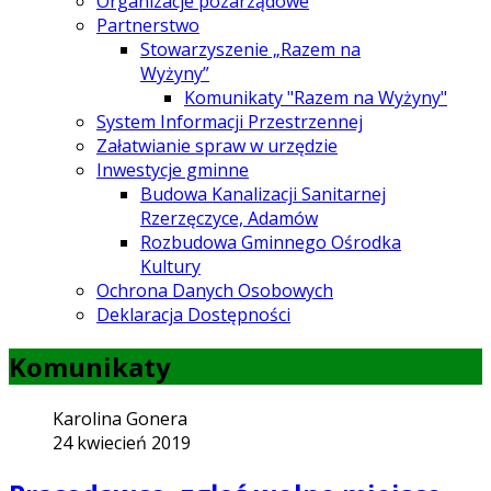
Organizacje pozarządowe
Partnerstwo
Stowarzyszenie „Razem na
Wyżyny”
Komunikaty "Razem na Wyżyny"
System Informacji Przestrzennej
Załatwianie spraw w urzędzie
Inwestycje gminne
Budowa Kanalizacji Sanitarnej
Rzerzęczyce, Adamów
Rozbudowa Gminnego Ośrodka
Kultury
Ochrona Danych Osobowych
Deklaracja Dostępności
Komunikaty
Karolina Gonera
24 kwiecień 2019