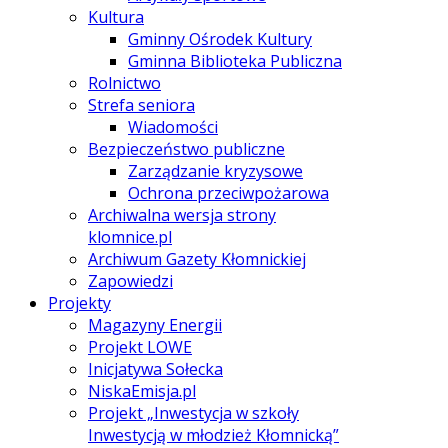
Kultura
Gminny Ośrodek Kultury
Gminna Biblioteka Publiczna
Rolnictwo
Strefa seniora
Wiadomości
Bezpieczeństwo publiczne
Zarządzanie kryzysowe
Ochrona przeciwpożarowa
Archiwalna wersja strony
klomnice.pl
Archiwum Gazety Kłomnickiej
Zapowiedzi
Projekty
Magazyny Energii
Projekt LOWE
Inicjatywa Sołecka
NiskaEmisja.pl
Projekt „Inwestycja w szkoły
Inwestycją w młodzież Kłomnicką”