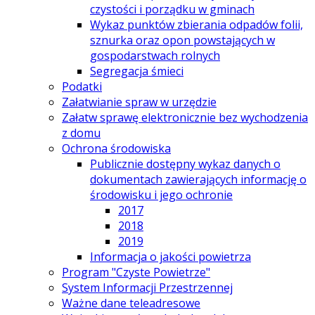
czystości i porządku w gminach
Wykaz punktów zbierania odpadów folii,
sznurka oraz opon powstających w
gospodarstwach rolnych
Segregacja śmieci
Podatki
Załatwianie spraw w urzędzie
Załatw sprawę elektronicznie bez wychodzenia
z domu
Ochrona środowiska
Publicznie dostępny wykaz danych o
dokumentach zawierających informację o
środowisku i jego ochronie
2017
2018
2019
Informacja o jakości powietrza
Program "Czyste Powietrze"
System Informacji Przestrzennej
Ważne dane teleadresowe