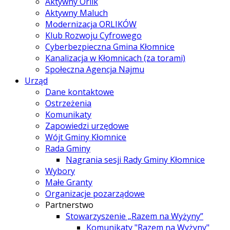
Aktywny Orlik
Aktywny Maluch
Modernizacja ORLIKÓW
Klub Rozwoju Cyfrowego
Cyberbezpieczna Gmina Kłomnice
Kanalizacja w Kłomnicach (za torami)
Społeczna Agencja Najmu
Urząd
Dane kontaktowe
Ostrzeżenia
Komunikaty
Zapowiedzi urzędowe
Wójt Gminy Kłomnice
Rada Gminy
Nagrania sesji Rady Gminy Kłomnice
Wybory
Małe Granty
Organizacje pozarządowe
Partnerstwo
Stowarzyszenie „Razem na Wyżyny”
Komunikaty "Razem na Wyżyny"