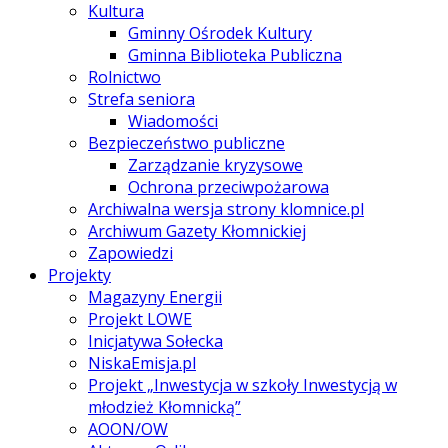
Kultura
Gminny Ośrodek Kultury
Gminna Biblioteka Publiczna
Rolnictwo
Strefa seniora
Wiadomości
Bezpieczeństwo publiczne
Zarządzanie kryzysowe
Ochrona przeciwpożarowa
Archiwalna wersja strony klomnice.pl
Archiwum Gazety Kłomnickiej
Zapowiedzi
Projekty
Magazyny Energii
Projekt LOWE
Inicjatywa Sołecka
NiskaEmisja.pl
Projekt „Inwestycja w szkoły Inwestycją w
młodzież Kłomnicką”
AOON/OW