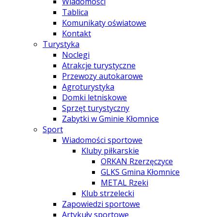
Wiadomości
Tablica
Komunikaty oświatowe
Kontakt
Turystyka
Noclegi
Atrakcje turystyczne
Przewozy autokarowe
Agroturystyka
Domki letniskowe
Sprzęt turystyczny
Zabytki w Gminie Kłomnice
Sport
Wiadomości sportowe
Kluby piłkarskie
ORKAN Rzerzęczyce
GLKS Gmina Kłomnice
METAL Rzeki
Klub strzelecki
Zapowiedzi sportowe
Artykuły sportowe