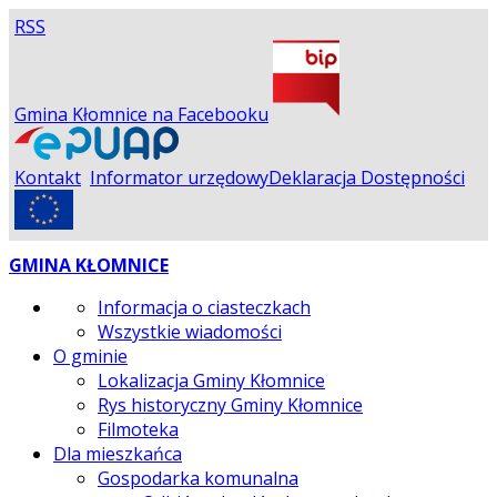
RSS
Gmina Kłomnice na Facebooku
Kontakt
Informator urzędowy
Deklaracja Dostępności
GMINA KŁOMNICE
Informacja o ciasteczkach
Wszystkie wiadomości
O gminie
Lokalizacja Gminy Kłomnice
Rys historyczny Gminy Kłomnice
Filmoteka
Dla mieszkańca
Gospodarka komunalna