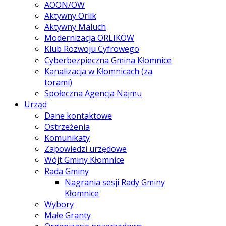
AOON/OW
Aktywny Orlik
Aktywny Maluch
Modernizacja ORLIKÓW
Klub Rozwoju Cyfrowego
Cyberbezpieczna Gmina Kłomnice
Kanalizacja w Kłomnicach (za
torami)
Społeczna Agencja Najmu
Urząd
Dane kontaktowe
Ostrzeżenia
Komunikaty
Zapowiedzi urzędowe
Wójt Gminy Kłomnice
Rada Gminy
Nagrania sesji Rady Gminy
Kłomnice
Wybory
Małe Granty