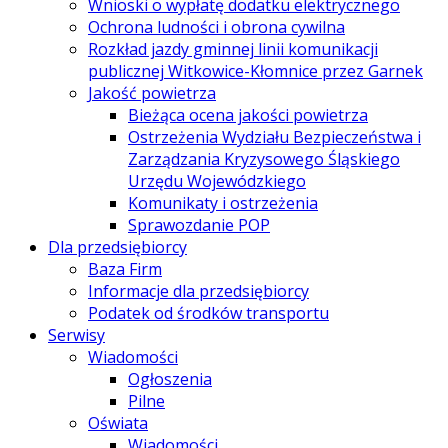
Wnioski o wypłatę dodatku elektrycznego
Ochrona ludności i obrona cywilna
Rozkład jazdy gminnej linii komunikacji
publicznej Witkowice-Kłomnice przez Garnek
Jakość powietrza
Bieżąca ocena jakości powietrza
Ostrzeżenia Wydziału Bezpieczeństwa i
Zarządzania Kryzysowego Śląskiego
Urzędu Wojewódzkiego
Komunikaty i ostrzeżenia
Sprawozdanie POP
Dla przedsiębiorcy
Baza Firm
Informacje dla przedsiębiorcy
Podatek od środków transportu
Serwisy
Wiadomości
Ogłoszenia
Pilne
Oświata
Wiadomości