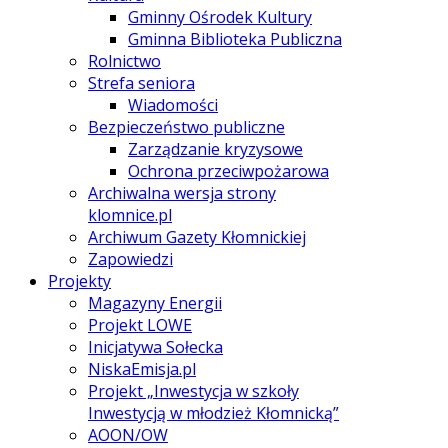
Gminny Ośrodek Kultury
Gminna Biblioteka Publiczna
Rolnictwo
Strefa seniora
Wiadomości
Bezpieczeństwo publiczne
Zarządzanie kryzysowe
Ochrona przeciwpożarowa
Archiwalna wersja strony
klomnice.pl
Archiwum Gazety Kłomnickiej
Zapowiedzi
Projekty
Magazyny Energii
Projekt LOWE
Inicjatywa Sołecka
NiskaEmisja.pl
Projekt „Inwestycja w szkoły
Inwestycją w młodzież Kłomnicką”
AOON/OW