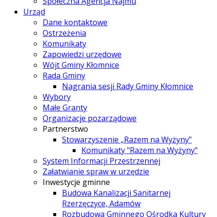
Społeczna Agencja Najmu
Urząd
Dane kontaktowe
Ostrzeżenia
Komunikaty
Zapowiedzi urzędowe
Wójt Gminy Kłomnice
Rada Gminy
Nagrania sesji Rady Gminy Kłomnice
Wybory
Małe Granty
Organizacje pozarządowe
Partnerstwo
Stowarzyszenie „Razem na Wyżyny”
Komunikaty "Razem na Wyżyny"
System Informacji Przestrzennej
Załatwianie spraw w urzędzie
Inwestycje gminne
Budowa Kanalizacji Sanitarnej
Rzerzęczyce, Adamów
Rozbudowa Gminnego Ośrodka Kultury