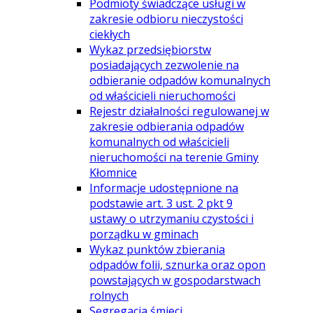
Podmioty świadczące usługi w
zakresie odbioru nieczystości
ciekłych
Wykaz przedsiębiorstw
posiadających zezwolenie na
odbieranie odpadów komunalnych
od właścicieli nieruchomości
Rejestr działalności regulowanej w
zakresie odbierania odpadów
komunalnych od właścicieli
nieruchomości na terenie Gminy
Kłomnice
Informacje udostępnione na
podstawie art. 3 ust. 2 pkt 9
ustawy o utrzymaniu czystości i
porządku w gminach
Wykaz punktów zbierania
odpadów folii, sznurka oraz opon
powstających w gospodarstwach
rolnych
Segregacja śmieci