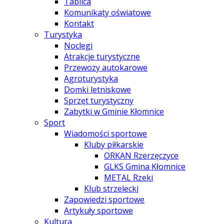
Tablica
Komunikaty oświatowe
Kontakt
Turystyka
Noclegi
Atrakcje turystyczne
Przewozy autokarowe
Agroturystyka
Domki letniskowe
Sprzęt turystyczny
Zabytki w Gminie Kłomnice
Sport
Wiadomości sportowe
Kluby piłkarskie
ORKAN Rzerzęczyce
GLKS Gmina Kłomnice
METAL Rzeki
Klub strzelecki
Zapowiedzi sportowe
Artykuły sportowe
Kultura