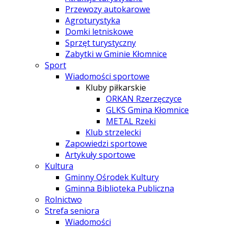
Przewozy autokarowe
Agroturystyka
Domki letniskowe
Sprzęt turystyczny
Zabytki w Gminie Kłomnice
Sport
Wiadomości sportowe
Kluby piłkarskie
ORKAN Rzerzęczyce
GLKS Gmina Kłomnice
METAL Rzeki
Klub strzelecki
Zapowiedzi sportowe
Artykuły sportowe
Kultura
Gminny Ośrodek Kultury
Gminna Biblioteka Publiczna
Rolnictwo
Strefa seniora
Wiadomości