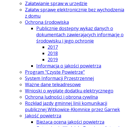
Załatwianie spraw w urzędzie
Załatw sprawę elektronicznie bez wychodzenia
z domu
Ochrona środowiska
Publicznie dostępny wykaz danych o
dokumentach zawierających informację o
środowisku i jego ochronie
2017
2018
2019
Informacja o jakości powietrza
Program "Czyste Powietrze"
System Informacji Przestrzennej
Ważne dane teleadresowe
Wnioski o wypłatę dodatku elektrycznego
Ochrona ludności i obrona cywilna
Rozkład jazdy gminnej linii komunikacji
publicznej Witkowice-Kłomnice przez Garnek
Jakość powietrza
Bieżąca ocena jakości powietrza