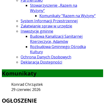
Partnerstwo
Stowarzyszenie „Razem na
Wyżyny”
Komunikaty "Razem na Wyżyny"
System Informacji Przestrzennej
Załatwianie spraw w urzędzie
Inwestycje gminne
Budowa Kanalizacji Sanitarnej
Rzerzęczyce, Adamów
Rozbudowa Gminnego Ośrodka
Kultury
Ochrona Danych Osobowych
Deklaracja Dostępności
Komunikaty
Konrad Chrząstek
29 czerwiec 2026
OGŁOSZENIE