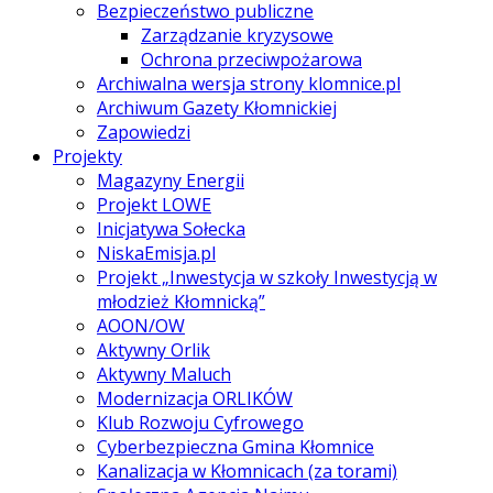
Bezpieczeństwo publiczne
Zarządzanie kryzysowe
Ochrona przeciwpożarowa
Archiwalna wersja strony klomnice.pl
Archiwum Gazety Kłomnickiej
Zapowiedzi
Projekty
Magazyny Energii
Projekt LOWE
Inicjatywa Sołecka
NiskaEmisja.pl
Projekt „Inwestycja w szkoły Inwestycją w
młodzież Kłomnicką”
AOON/OW
Aktywny Orlik
Aktywny Maluch
Modernizacja ORLIKÓW
Klub Rozwoju Cyfrowego
Cyberbezpieczna Gmina Kłomnice
Kanalizacja w Kłomnicach (za torami)