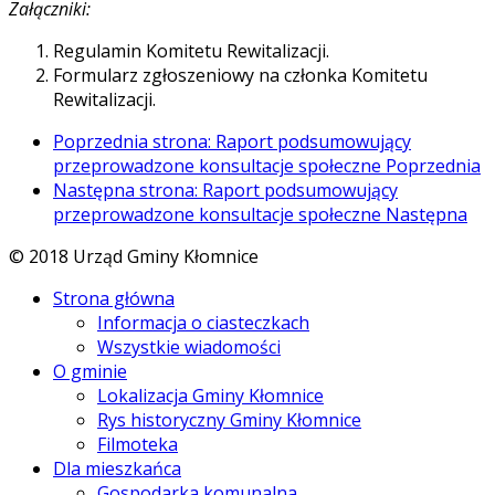
Załączniki:
Regulamin Komitetu Rewitalizacji.
Formularz zgłoszeniowy na członka Komitetu
Rewitalizacji.
Poprzednia strona: Raport podsumowujący
przeprowadzone konsultacje społeczne
Poprzednia
Następna strona: Raport podsumowujący
przeprowadzone konsultacje społeczne
Następna
© 2018 Urząd Gminy Kłomnice
Strona główna
Informacja o ciasteczkach
Wszystkie wiadomości
O gminie
Lokalizacja Gminy Kłomnice
Rys historyczny Gminy Kłomnice
Filmoteka
Dla mieszkańca
Gospodarka komunalna