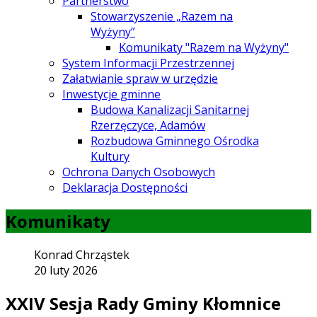
Partnerstwo
Stowarzyszenie „Razem na
Wyżyny”
Komunikaty "Razem na Wyżyny"
System Informacji Przestrzennej
Załatwianie spraw w urzędzie
Inwestycje gminne
Budowa Kanalizacji Sanitarnej
Rzerzęczyce, Adamów
Rozbudowa Gminnego Ośrodka
Kultury
Ochrona Danych Osobowych
Deklaracja Dostępności
Komunikaty
Konrad Chrząstek
20 luty 2026
XXIV Sesja Rady Gminy Kłomnice