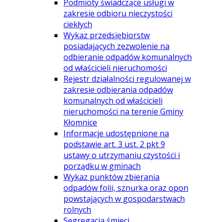
Podmioty świadczące usługi w
zakresie odbioru nieczystości
ciekłych
Wykaz przedsiębiorstw
posiadających zezwolenie na
odbieranie odpadów komunalnych
od właścicieli nieruchomości
Rejestr działalności regulowanej w
zakresie odbierania odpadów
komunalnych od właścicieli
nieruchomości na terenie Gminy
Kłomnice
Informacje udostępnione na
podstawie art. 3 ust. 2 pkt 9
ustawy o utrzymaniu czystości i
porządku w gminach
Wykaz punktów zbierania
odpadów folii, sznurka oraz opon
powstających w gospodarstwach
rolnych
Segregacja śmieci