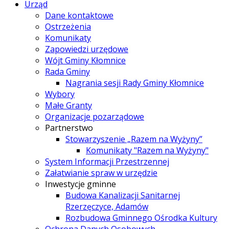
Urząd
Dane kontaktowe
Ostrzeżenia
Komunikaty
Zapowiedzi urzędowe
Wójt Gminy Kłomnice
Rada Gminy
Nagrania sesji Rady Gminy Kłomnice
Wybory
Małe Granty
Organizacje pozarządowe
Partnerstwo
Stowarzyszenie „Razem na Wyżyny”
Komunikaty "Razem na Wyżyny"
System Informacji Przestrzennej
Załatwianie spraw w urzędzie
Inwestycje gminne
Budowa Kanalizacji Sanitarnej
Rzerzęczyce, Adamów
Rozbudowa Gminnego Ośrodka Kultury