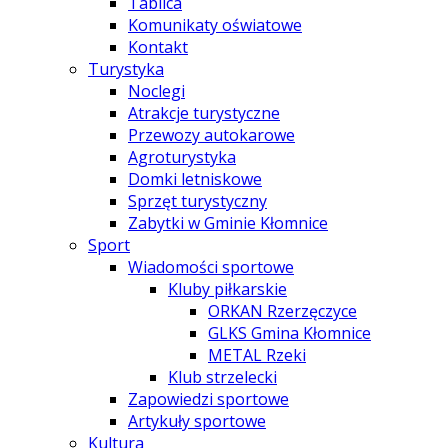
Tablica
Komunikaty oświatowe
Kontakt
Turystyka
Noclegi
Atrakcje turystyczne
Przewozy autokarowe
Agroturystyka
Domki letniskowe
Sprzęt turystyczny
Zabytki w Gminie Kłomnice
Sport
Wiadomości sportowe
Kluby piłkarskie
ORKAN Rzerzęczyce
GLKS Gmina Kłomnice
METAL Rzeki
Klub strzelecki
Zapowiedzi sportowe
Artykuły sportowe
Kultura