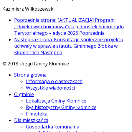
Kazimierz Wilkoszewski
Poprzednia strona: [AKTUALIZACJA] Program
,,Opieka wytchnieniowa’’dla Jednostek Samorządu
Terytorialnego – edycja 2026
Poprzednia
Następna strona: Konsultacje społeczne projektu
uchwały w sprawie statutu Gminnego Żłobka w
Kłomnicach
Następna
© 2018 Urząd Gminy Kłomnice
Strona główna
Informacja o ciasteczkach
Wszystkie wiadomości
O gminie
Lokalizacja Gminy Kłomnice
Rys historyczny Gminy Kłomnice
Filmoteka
Dla mieszkańca
Gospodarka komunalna