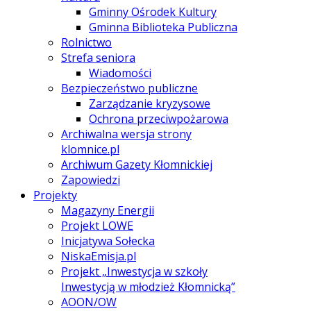
Gminny Ośrodek Kultury
Gminna Biblioteka Publiczna
Rolnictwo
Strefa seniora
Wiadomości
Bezpieczeństwo publiczne
Zarządzanie kryzysowe
Ochrona przeciwpożarowa
Archiwalna wersja strony
klomnice.pl
Archiwum Gazety Kłomnickiej
Zapowiedzi
Projekty
Magazyny Energii
Projekt LOWE
Inicjatywa Sołecka
NiskaEmisja.pl
Projekt „Inwestycja w szkoły
Inwestycją w młodzież Kłomnicką”
AOON/OW