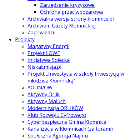
Zarządzanie kryzysowe
Ochrona przeciwpożarowa
Archiwalna wersja strony klomnice.pl
Archiwum Gazety Kłomnickiej
Zapowiedzi
Projekty
Magazyny Energii
Projekt LOWE
Inicjatywa Sołecka
NiskaEmisja.pl
Projekt „Inwestycja w szkoły Inwestycją w
młodzież Kłomnicką”
AOON/OW
Aktywny Orlik
Aktywny Maluch
Modernizacja ORLIKÓW
Klub Rozwoju Cyfrowego
Cyberbezpieczna Gmina Kłomnice
Kanalizacja w Kłomnicach (za torami)
Społeczna Agencja Najmu