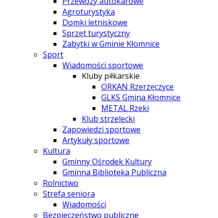
Przewozy autokarowe
Agroturystyka
Domki letniskowe
Sprzęt turystyczny
Zabytki w Gminie Kłomnice
Sport
Wiadomości sportowe
Kluby piłkarskie
ORKAN Rzerzęczyce
GLKS Gmina Kłomnice
METAL Rzeki
Klub strzelecki
Zapowiedzi sportowe
Artykuły sportowe
Kultura
Gminny Ośrodek Kultury
Gminna Biblioteka Publiczna
Rolnictwo
Strefa seniora
Wiadomości
Bezpieczeństwo publiczne