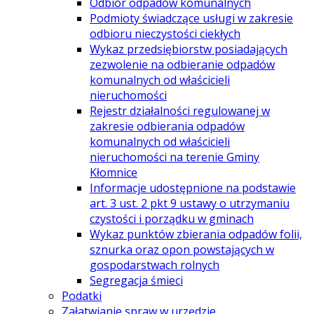
Odbiór odpadów komunalnych
Podmioty świadczące usługi w zakresie
odbioru nieczystości ciekłych
Wykaz przedsiębiorstw posiadających
zezwolenie na odbieranie odpadów
komunalnych od właścicieli
nieruchomości
Rejestr działalności regulowanej w
zakresie odbierania odpadów
komunalnych od właścicieli
nieruchomości na terenie Gminy
Kłomnice
Informacje udostępnione na podstawie
art. 3 ust. 2 pkt 9 ustawy o utrzymaniu
czystości i porządku w gminach
Wykaz punktów zbierania odpadów folii,
sznurka oraz opon powstających w
gospodarstwach rolnych
Segregacja śmieci
Podatki
Załatwianie spraw w urzędzie