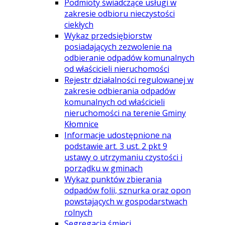
Podmioty świadczące usługi w
zakresie odbioru nieczystości
ciekłych
Wykaz przedsiębiorstw
posiadających zezwolenie na
odbieranie odpadów komunalnych
od właścicieli nieruchomości
Rejestr działalności regulowanej w
zakresie odbierania odpadów
komunalnych od właścicieli
nieruchomości na terenie Gminy
Kłomnice
Informacje udostępnione na
podstawie art. 3 ust. 2 pkt 9
ustawy o utrzymaniu czystości i
porządku w gminach
Wykaz punktów zbierania
odpadów folii, sznurka oraz opon
powstających w gospodarstwach
rolnych
Segregacja śmieci