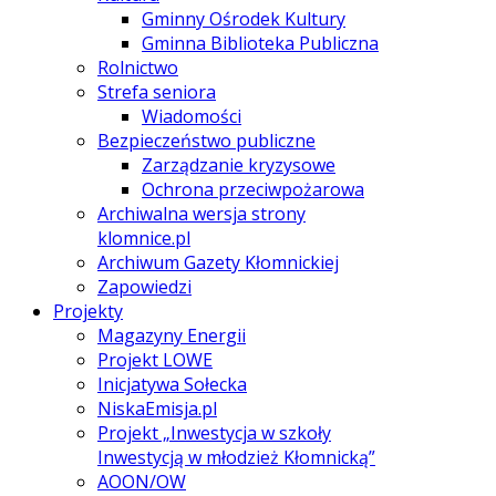
Gminny Ośrodek Kultury
Gminna Biblioteka Publiczna
Rolnictwo
Strefa seniora
Wiadomości
Bezpieczeństwo publiczne
Zarządzanie kryzysowe
Ochrona przeciwpożarowa
Archiwalna wersja strony
klomnice.pl
Archiwum Gazety Kłomnickiej
Zapowiedzi
Projekty
Magazyny Energii
Projekt LOWE
Inicjatywa Sołecka
NiskaEmisja.pl
Projekt „Inwestycja w szkoły
Inwestycją w młodzież Kłomnicką”
AOON/OW