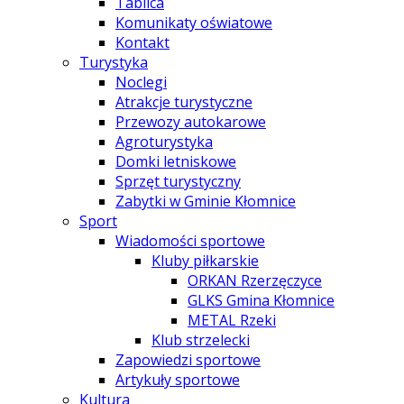
Tablica
Komunikaty oświatowe
Kontakt
Turystyka
Noclegi
Atrakcje turystyczne
Przewozy autokarowe
Agroturystyka
Domki letniskowe
Sprzęt turystyczny
Zabytki w Gminie Kłomnice
Sport
Wiadomości sportowe
Kluby piłkarskie
ORKAN Rzerzęczyce
GLKS Gmina Kłomnice
METAL Rzeki
Klub strzelecki
Zapowiedzi sportowe
Artykuły sportowe
Kultura