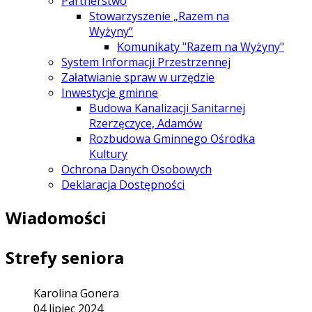
Partnerstwo
Stowarzyszenie „Razem na
Wyżyny”
Komunikaty "Razem na Wyżyny"
System Informacji Przestrzennej
Załatwianie spraw w urzędzie
Inwestycje gminne
Budowa Kanalizacji Sanitarnej
Rzerzęczyce, Adamów
Rozbudowa Gminnego Ośrodka
Kultury
Ochrona Danych Osobowych
Deklaracja Dostępności
Wiadomości
Strefy seniora
Karolina Gonera
04 lipiec 2024