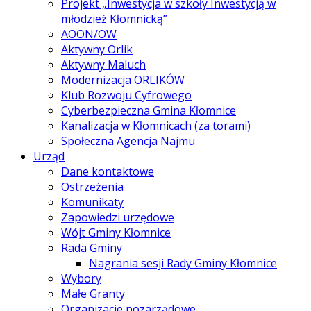
Projekt „Inwestycja w szkoły Inwestycją w
młodzież Kłomnicką”
AOON/OW
Aktywny Orlik
Aktywny Maluch
Modernizacja ORLIKÓW
Klub Rozwoju Cyfrowego
Cyberbezpieczna Gmina Kłomnice
Kanalizacja w Kłomnicach (za torami)
Społeczna Agencja Najmu
Urząd
Dane kontaktowe
Ostrzeżenia
Komunikaty
Zapowiedzi urzędowe
Wójt Gminy Kłomnice
Rada Gminy
Nagrania sesji Rady Gminy Kłomnice
Wybory
Małe Granty
Organizacje pozarządowe