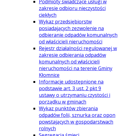
Podmioty świadczące usługi w
zakresie odbioru nieczystości
ciekłych
Wykaz przedsiębiorstw
posiadających zezwolenie na
odbieranie odpadów komunalnych
od właścicieli nieruchomości
Rejestr działalności regulowanej w
zakresie odbierania odpadów
komunalnych od właścicieli
nieruchomości na terenie Gminy
Kłomnice
Informacje udostępnione na
podstawie art. 3 ust. 2 pkt 9
ustawy o utrzymaniu czystości i
porządku w gminach
Wykaz punktów zbierania
odpadów folii, sznurka oraz opon
powstających w gospodarstwach
rolnych
Segregacja śmieci