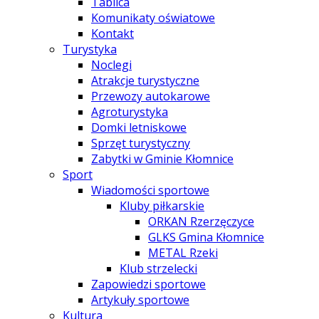
Tablica
Komunikaty oświatowe
Kontakt
Turystyka
Noclegi
Atrakcje turystyczne
Przewozy autokarowe
Agroturystyka
Domki letniskowe
Sprzęt turystyczny
Zabytki w Gminie Kłomnice
Sport
Wiadomości sportowe
Kluby piłkarskie
ORKAN Rzerzęczyce
GLKS Gmina Kłomnice
METAL Rzeki
Klub strzelecki
Zapowiedzi sportowe
Artykuły sportowe
Kultura