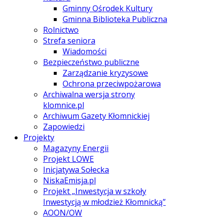
Gminny Ośrodek Kultury
Gminna Biblioteka Publiczna
Rolnictwo
Strefa seniora
Wiadomości
Bezpieczeństwo publiczne
Zarządzanie kryzysowe
Ochrona przeciwpożarowa
Archiwalna wersja strony
klomnice.pl
Archiwum Gazety Kłomnickiej
Zapowiedzi
Projekty
Magazyny Energii
Projekt LOWE
Inicjatywa Sołecka
NiskaEmisja.pl
Projekt „Inwestycja w szkoły
Inwestycją w młodzież Kłomnicką”
AOON/OW