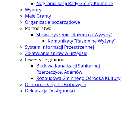
Nagrania sesji Rady Gminy Kłomnice
Wybory
Małe Granty
Organizacje pozarządowe
Partnerstwo
Stowarzyszenie „Razem na Wyżyny”
Komunikaty "Razem na Wyżyny"
System Informacji Przestrzennej
Załatwianie spraw w urzędzie
Inwestycje gminne
Budowa Kanalizacji Sanitarnej
Rzerzęczyce, Adamów
Rozbudowa Gminnego Ośrodka Kultury
Ochrona Danych Osobowych
Deklaracja Dostępności