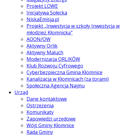
Projekt LOWE
Inicjatywa Sołecka
NiskaEmisja.pl
Projekt „Inwestycja w szkoły Inwestycją w
młodzież Kłomnicką”
AOON/OW
Aktywny Orlik
Aktywny Maluch
Modernizacja ORLIKÓW
Klub Rozwoju Cyfrowego
Cyberbezpieczna Gmina Kłomnice
Kanalizacja w Kłomnicach (za torami)
Społeczna Agencja Najmu
Urząd
Dane kontaktowe
Ostrzeżenia
Komunikaty
Zapowiedzi urzędowe
Wójt Gminy Kłomnice
Rada Gminy