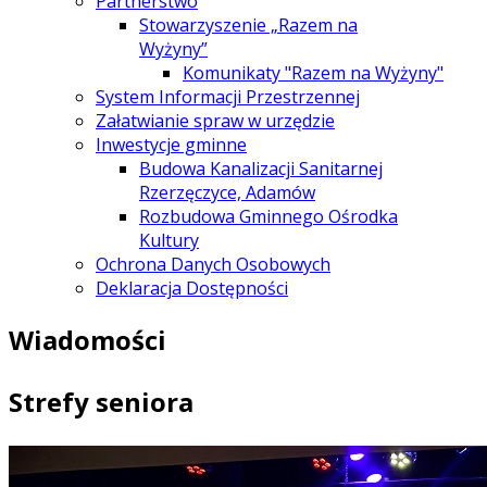
Partnerstwo
Stowarzyszenie „Razem na
Wyżyny”
Komunikaty "Razem na Wyżyny"
System Informacji Przestrzennej
Załatwianie spraw w urzędzie
Inwestycje gminne
Budowa Kanalizacji Sanitarnej
Rzerzęczyce, Adamów
Rozbudowa Gminnego Ośrodka
Kultury
Ochrona Danych Osobowych
Deklaracja Dostępności
Wiadomości
Strefy seniora