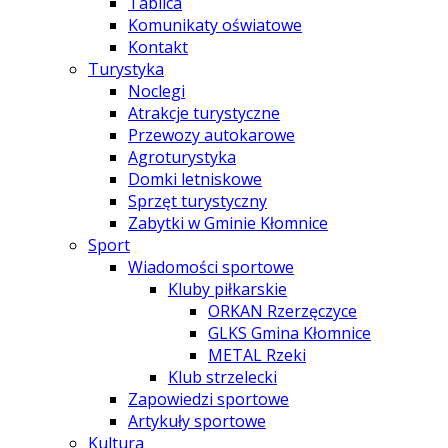
Tablica
Komunikaty oświatowe
Kontakt
Turystyka
Noclegi
Atrakcje turystyczne
Przewozy autokarowe
Agroturystyka
Domki letniskowe
Sprzęt turystyczny
Zabytki w Gminie Kłomnice
Sport
Wiadomości sportowe
Kluby piłkarskie
ORKAN Rzerzęczyce
GLKS Gmina Kłomnice
METAL Rzeki
Klub strzelecki
Zapowiedzi sportowe
Artykuły sportowe
Kultura