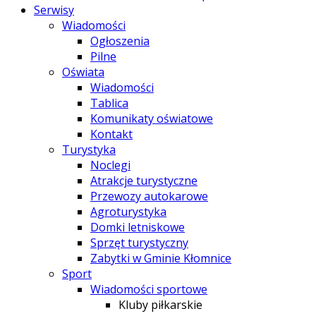
Serwisy
Wiadomości
Ogłoszenia
Pilne
Oświata
Wiadomości
Tablica
Komunikaty oświatowe
Kontakt
Turystyka
Noclegi
Atrakcje turystyczne
Przewozy autokarowe
Agroturystyka
Domki letniskowe
Sprzęt turystyczny
Zabytki w Gminie Kłomnice
Sport
Wiadomości sportowe
Kluby piłkarskie