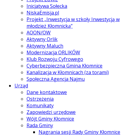
Inicjatywa Sołecka
NiskaEmisja.pl
Projekt „Inwestycja w szkoły Inwestycją w
młodzież Kłomnicką”
AOON/OW
Aktywny Orlik
Aktywny Maluch
Modernizacja ORLIKÓW
Klub Rozwoju Cyfrowego
Cyberbezpieczna Gmina Kłomnice
Kanalizacja w Kłomnicach (za torami)
Społeczna Agencja Najmu
Urząd
Dane kontaktowe
Ostrzeżenia
Komunikaty
Zapowiedzi urzędowe
Wójt Gminy Kłomnice
Rada Gminy
Nagrania sesji Rady Gminy Kłomnice