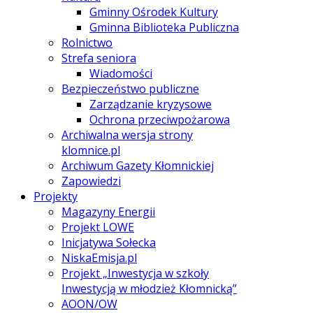
Gminny Ośrodek Kultury
Gminna Biblioteka Publiczna
Rolnictwo
Strefa seniora
Wiadomości
Bezpieczeństwo publiczne
Zarządzanie kryzysowe
Ochrona przeciwpożarowa
Archiwalna wersja strony
klomnice.pl
Archiwum Gazety Kłomnickiej
Zapowiedzi
Projekty
Magazyny Energii
Projekt LOWE
Inicjatywa Sołecka
NiskaEmisja.pl
Projekt „Inwestycja w szkoły
Inwestycją w młodzież Kłomnicką”
AOON/OW