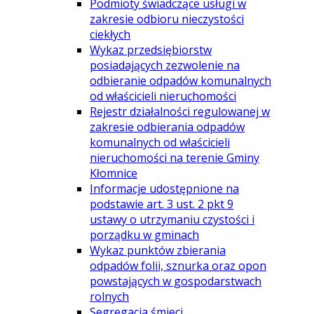
Podmioty świadczące usługi w
zakresie odbioru nieczystości
ciekłych
Wykaz przedsiębiorstw
posiadających zezwolenie na
odbieranie odpadów komunalnych
od właścicieli nieruchomości
Rejestr działalności regulowanej w
zakresie odbierania odpadów
komunalnych od właścicieli
nieruchomości na terenie Gminy
Kłomnice
Informacje udostępnione na
podstawie art. 3 ust. 2 pkt 9
ustawy o utrzymaniu czystości i
porządku w gminach
Wykaz punktów zbierania
odpadów folii, sznurka oraz opon
powstających w gospodarstwach
rolnych
Segregacja śmieci