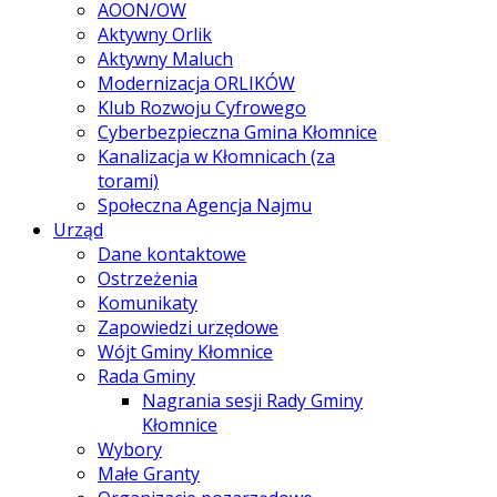
AOON/OW
Aktywny Orlik
Aktywny Maluch
Modernizacja ORLIKÓW
Klub Rozwoju Cyfrowego
Cyberbezpieczna Gmina Kłomnice
Kanalizacja w Kłomnicach (za
torami)
Społeczna Agencja Najmu
Urząd
Dane kontaktowe
Ostrzeżenia
Komunikaty
Zapowiedzi urzędowe
Wójt Gminy Kłomnice
Rada Gminy
Nagrania sesji Rady Gminy
Kłomnice
Wybory
Małe Granty