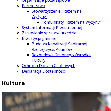
Organizacje pozarządowe
Partnerstwo
Stowarzyszenie „Razem na
Wyżyny”
Komunikaty "Razem na Wyżyny"
System Informacji Przestrzennej
Załatwianie spraw w urzędzie
Inwestycje gminne
Budowa Kanalizacji Sanitarnej
Rzerzęczyce, Adamów
Rozbudowa Gminnego Ośrodka
Kultury
Ochrona Danych Osobowych
Deklaracja Dostępności
Kultura