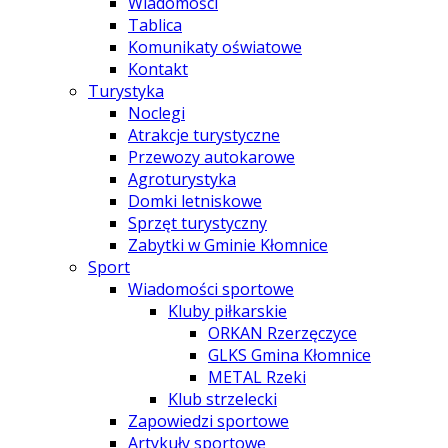
Wiadomości
Tablica
Komunikaty oświatowe
Kontakt
Turystyka
Noclegi
Atrakcje turystyczne
Przewozy autokarowe
Agroturystyka
Domki letniskowe
Sprzęt turystyczny
Zabytki w Gminie Kłomnice
Sport
Wiadomości sportowe
Kluby piłkarskie
ORKAN Rzerzęczyce
GLKS Gmina Kłomnice
METAL Rzeki
Klub strzelecki
Zapowiedzi sportowe
Artykuły sportowe