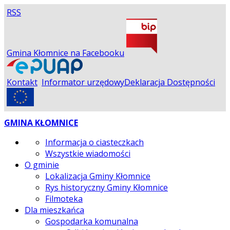
RSS
Gmina Kłomnice na Facebooku
Kontakt
Informator urzędowy
Deklaracja Dostępności
GMINA KŁOMNICE
Informacja o ciasteczkach
Wszystkie wiadomości
O gminie
Lokalizacja Gminy Kłomnice
Rys historyczny Gminy Kłomnice
Filmoteka
Dla mieszkańca
Gospodarka komunalna