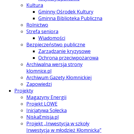
Kultura
Gminny Ośrodek Kultury
Gminna Biblioteka Publiczna
Rolnictwo
Strefa seniora
Wiadomości
Bezpieczeństwo publiczne
Zarządzanie kryzysowe
Ochrona przeciwpożarowa
Archiwalna wersja strony
klomnice.pl
Archiwum Gazety Kłomnickiej
Zapowiedzi
Projekty
Magazyny Energii
Projekt LOWE
Inicjatywa Sołecka
NiskaEmisja.pl
Projekt „Inwestycja w szkoły
Inwestycją w młodzież Kłomnicką”