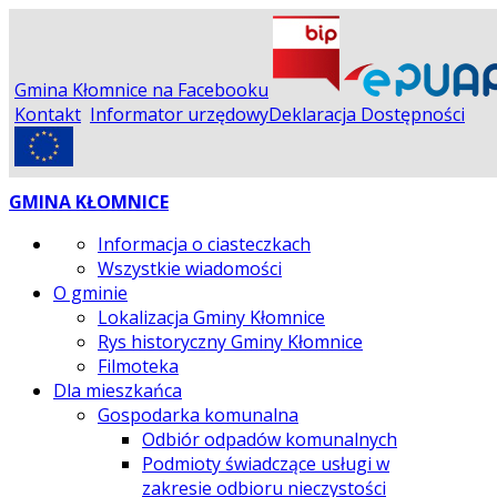
Gmina Kłomnice na Facebooku
Kontakt
Informator urzędowy
Deklaracja Dostępności
GMINA KŁOMNICE
Informacja o ciasteczkach
Wszystkie wiadomości
O gminie
Lokalizacja Gminy Kłomnice
Rys historyczny Gminy Kłomnice
Filmoteka
Dla mieszkańca
Gospodarka komunalna
Odbiór odpadów komunalnych
Podmioty świadczące usługi w
zakresie odbioru nieczystości