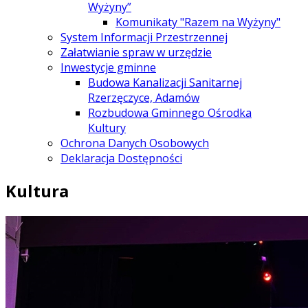
Wyżyny”
Komunikaty "Razem na Wyżyny"
System Informacji Przestrzennej
Załatwianie spraw w urzędzie
Inwestycje gminne
Budowa Kanalizacji Sanitarnej
Rzerzęczyce, Adamów
Rozbudowa Gminnego Ośrodka
Kultury
Ochrona Danych Osobowych
Deklaracja Dostępności
Kultura