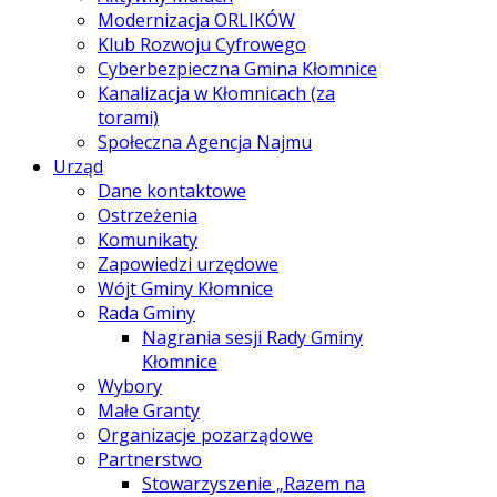
Modernizacja ORLIKÓW
Klub Rozwoju Cyfrowego
Cyberbezpieczna Gmina Kłomnice
Kanalizacja w Kłomnicach (za
torami)
Społeczna Agencja Najmu
Urząd
Dane kontaktowe
Ostrzeżenia
Komunikaty
Zapowiedzi urzędowe
Wójt Gminy Kłomnice
Rada Gminy
Nagrania sesji Rady Gminy
Kłomnice
Wybory
Małe Granty
Organizacje pozarządowe
Partnerstwo
Stowarzyszenie „Razem na