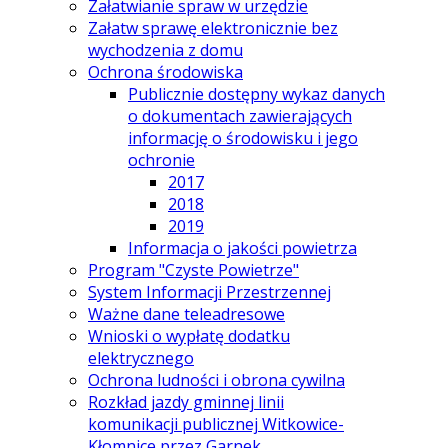
Załatwianie spraw w urzędzie
Załatw sprawę elektronicznie bez
wychodzenia z domu
Ochrona środowiska
Publicznie dostępny wykaz danych
o dokumentach zawierających
informację o środowisku i jego
ochronie
2017
2018
2019
Informacja o jakości powietrza
Program "Czyste Powietrze"
System Informacji Przestrzennej
Ważne dane teleadresowe
Wnioski o wypłatę dodatku
elektrycznego
Ochrona ludności i obrona cywilna
Rozkład jazdy gminnej linii
komunikacji publicznej Witkowice-
Kłomnice przez Garnek