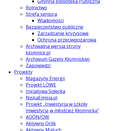
Gminna Biblioteka Publiczna
Rolnictwo
Strefa seniora
Wiadomości
Bezpieczeństwo publiczne
Zarządzanie kryzysowe
Ochrona przeciwpożarowa
Archiwalna wersja strony
klomnice.pl
Archiwum Gazety Kłomnickiej
Zapowiedzi
Projekty
Magazyny Energii
Projekt LOWE
Inicjatywa Sołecka
NiskaEmisja.pl
Projekt „Inwestycja w szkoły
Inwestycją w młodzież Kłomnicką”
AOON/OW
Aktywny Orlik
Aktywny Maluch