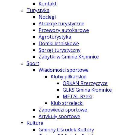
Kontakt
Turystyka
Noclegi
Atrakcje turystyczne
Przewozy autokarowe
Agroturystyka
Domki letniskowe
Sprzęt turystyczny
Zabytki w Gminie Kłomnice
Sport
Wiadomości sportowe
Kluby piłkarskie
ORKAN Rzerzęczyce
GLKS Gmina Kłomnice
METAL Rzeki
Klub strzelecki
Zapowiedzi sportowe
Artykuły sportowe
Kultura
Gminny Ośrodek Kultury