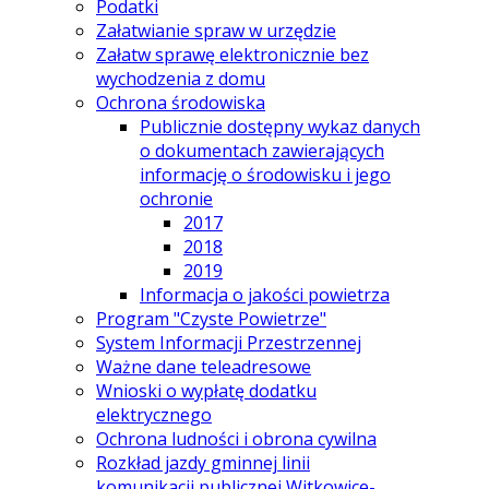
Podatki
Załatwianie spraw w urzędzie
Załatw sprawę elektronicznie bez
wychodzenia z domu
Ochrona środowiska
Publicznie dostępny wykaz danych
o dokumentach zawierających
informację o środowisku i jego
ochronie
2017
2018
2019
Informacja o jakości powietrza
Program "Czyste Powietrze"
System Informacji Przestrzennej
Ważne dane teleadresowe
Wnioski o wypłatę dodatku
elektrycznego
Ochrona ludności i obrona cywilna
Rozkład jazdy gminnej linii
komunikacji publicznej Witkowice-