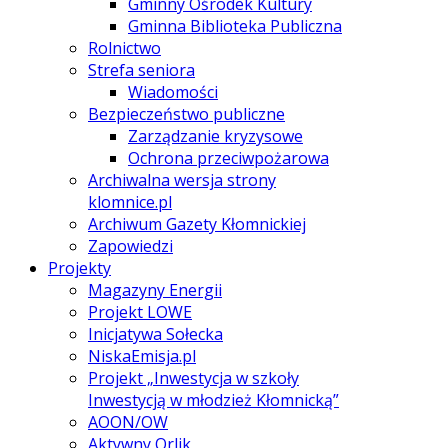
Gminny Ośrodek Kultury
Gminna Biblioteka Publiczna
Rolnictwo
Strefa seniora
Wiadomości
Bezpieczeństwo publiczne
Zarządzanie kryzysowe
Ochrona przeciwpożarowa
Archiwalna wersja strony
klomnice.pl
Archiwum Gazety Kłomnickiej
Zapowiedzi
Projekty
Magazyny Energii
Projekt LOWE
Inicjatywa Sołecka
NiskaEmisja.pl
Projekt „Inwestycja w szkoły
Inwestycją w młodzież Kłomnicką”
AOON/OW
Aktywny Orlik