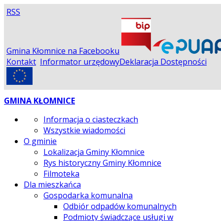
RSS
Gmina Kłomnice na Facebooku
Kontakt
Informator urzędowy
Deklaracja Dostępności
GMINA KŁOMNICE
Informacja o ciasteczkach
Wszystkie wiadomości
O gminie
Lokalizacja Gminy Kłomnice
Rys historyczny Gminy Kłomnice
Filmoteka
Dla mieszkańca
Gospodarka komunalna
Odbiór odpadów komunalnych
Podmioty świadczące usługi w