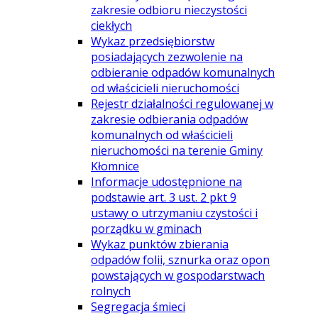
zakresie odbioru nieczystości
ciekłych
Wykaz przedsiębiorstw
posiadających zezwolenie na
odbieranie odpadów komunalnych
od właścicieli nieruchomości
Rejestr działalności regulowanej w
zakresie odbierania odpadów
komunalnych od właścicieli
nieruchomości na terenie Gminy
Kłomnice
Informacje udostępnione na
podstawie art. 3 ust. 2 pkt 9
ustawy o utrzymaniu czystości i
porządku w gminach
Wykaz punktów zbierania
odpadów folii, sznurka oraz opon
powstających w gospodarstwach
rolnych
Segregacja śmieci