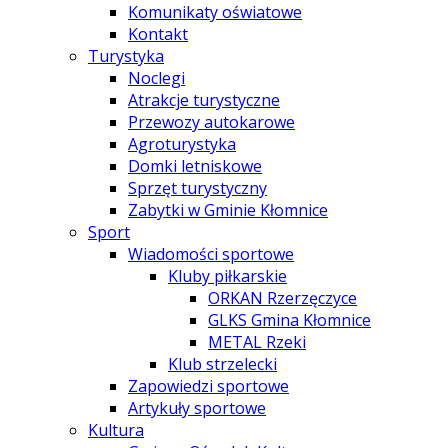
Komunikaty oświatowe
Kontakt
Turystyka
Noclegi
Atrakcje turystyczne
Przewozy autokarowe
Agroturystyka
Domki letniskowe
Sprzęt turystyczny
Zabytki w Gminie Kłomnice
Sport
Wiadomości sportowe
Kluby piłkarskie
ORKAN Rzerzęczyce
GLKS Gmina Kłomnice
METAL Rzeki
Klub strzelecki
Zapowiedzi sportowe
Artykuły sportowe
Kultura