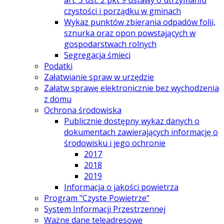
art. 3 ust. 2 pkt 9 ustawy o utrzymaniu
czystości i porządku w gminach
Wykaz punktów zbierania odpadów folii,
sznurka oraz opon powstających w
gospodarstwach rolnych
Segregacja śmieci
Podatki
Załatwianie spraw w urzędzie
Załatw sprawę elektronicznie bez wychodzenia
z domu
Ochrona środowiska
Publicznie dostępny wykaz danych o
dokumentach zawierających informację o
środowisku i jego ochronie
2017
2018
2019
Informacja o jakości powietrza
Program "Czyste Powietrze"
System Informacji Przestrzennej
Ważne dane teleadresowe