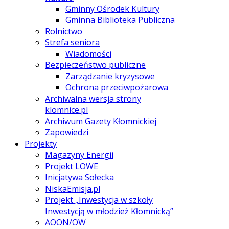
Gminny Ośrodek Kultury
Gminna Biblioteka Publiczna
Rolnictwo
Strefa seniora
Wiadomości
Bezpieczeństwo publiczne
Zarządzanie kryzysowe
Ochrona przeciwpożarowa
Archiwalna wersja strony
klomnice.pl
Archiwum Gazety Kłomnickiej
Zapowiedzi
Projekty
Magazyny Energii
Projekt LOWE
Inicjatywa Sołecka
NiskaEmisja.pl
Projekt „Inwestycja w szkoły
Inwestycją w młodzież Kłomnicką”
AOON/OW