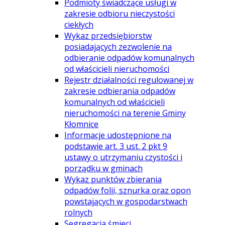
Podmioty świadczące usługi w
zakresie odbioru nieczystości
ciekłych
Wykaz przedsiębiorstw
posiadających zezwolenie na
odbieranie odpadów komunalnych
od właścicieli nieruchomości
Rejestr działalności regulowanej w
zakresie odbierania odpadów
komunalnych od właścicieli
nieruchomości na terenie Gminy
Kłomnice
Informacje udostępnione na
podstawie art. 3 ust. 2 pkt 9
ustawy o utrzymaniu czystości i
porządku w gminach
Wykaz punktów zbierania
odpadów folii, sznurka oraz opon
powstających w gospodarstwach
rolnych
Segregacja śmieci