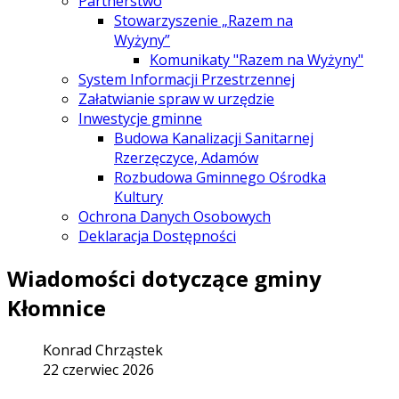
Partnerstwo
Stowarzyszenie „Razem na
Wyżyny”
Komunikaty "Razem na Wyżyny"
System Informacji Przestrzennej
Załatwianie spraw w urzędzie
Inwestycje gminne
Budowa Kanalizacji Sanitarnej
Rzerzęczyce, Adamów
Rozbudowa Gminnego Ośrodka
Kultury
Ochrona Danych Osobowych
Deklaracja Dostępności
Wiadomości dotyczące gminy
Kłomnice
Konrad Chrząstek
22 czerwiec 2026