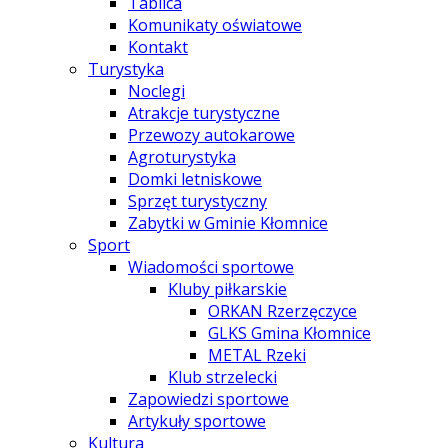
Tablica
Komunikaty oświatowe
Kontakt
Turystyka
Noclegi
Atrakcje turystyczne
Przewozy autokarowe
Agroturystyka
Domki letniskowe
Sprzęt turystyczny
Zabytki w Gminie Kłomnice
Sport
Wiadomości sportowe
Kluby piłkarskie
ORKAN Rzerzęczyce
GLKS Gmina Kłomnice
METAL Rzeki
Klub strzelecki
Zapowiedzi sportowe
Artykuły sportowe
Kultura