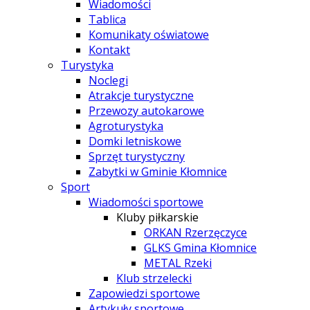
Wiadomości
Tablica
Komunikaty oświatowe
Kontakt
Turystyka
Noclegi
Atrakcje turystyczne
Przewozy autokarowe
Agroturystyka
Domki letniskowe
Sprzęt turystyczny
Zabytki w Gminie Kłomnice
Sport
Wiadomości sportowe
Kluby piłkarskie
ORKAN Rzerzęczyce
GLKS Gmina Kłomnice
METAL Rzeki
Klub strzelecki
Zapowiedzi sportowe
Artykuły sportowe