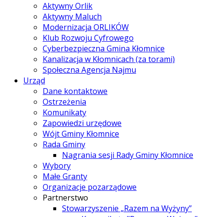
Aktywny Orlik
Aktywny Maluch
Modernizacja ORLIKÓW
Klub Rozwoju Cyfrowego
Cyberbezpieczna Gmina Kłomnice
Kanalizacja w Kłomnicach (za torami)
Społeczna Agencja Najmu
Urząd
Dane kontaktowe
Ostrzeżenia
Komunikaty
Zapowiedzi urzędowe
Wójt Gminy Kłomnice
Rada Gminy
Nagrania sesji Rady Gminy Kłomnice
Wybory
Małe Granty
Organizacje pozarządowe
Partnerstwo
Stowarzyszenie „Razem na Wyżyny”