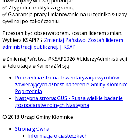
inwestujemy w Twój potencjał.
✅ 7 tygodni praktyk za granicą.
✅ Gwarancja pracy i mianowanie na urzędnika służby
cywilnej po zakończeniu.
Przestań być obserwatorem, zostań liderem zmian.
Wybierz KSAP! ? ?
Zmieniaj Państwo. Zostań liderem
administracji publicznej. | KSAP
#ZmieniajPaństwo #KSAP2026 #LiderzyAdministracji
#Rekrutacja #KarieraZMisją
Poprzednia strona: Inwentaryzacja wyrobów
zawierających azbest na terenie Gminy Kłomnice
Poprzednia
Następna strona: GUS - Rusza wielkie badanie
gospodarstw rolnych
Następna
© 2018 Urząd Gminy Kłomnice
Strona główna
Informacja o ciasteczkach