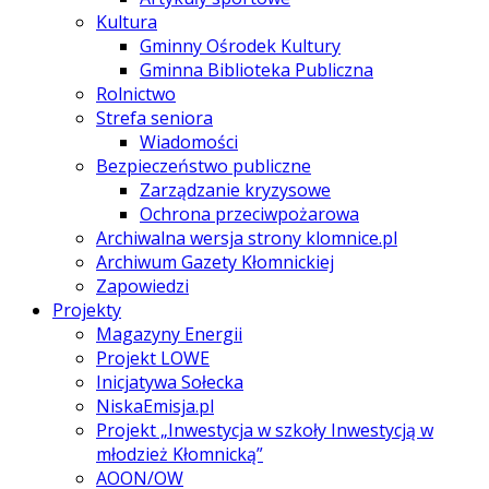
Kultura
Gminny Ośrodek Kultury
Gminna Biblioteka Publiczna
Rolnictwo
Strefa seniora
Wiadomości
Bezpieczeństwo publiczne
Zarządzanie kryzysowe
Ochrona przeciwpożarowa
Archiwalna wersja strony klomnice.pl
Archiwum Gazety Kłomnickiej
Zapowiedzi
Projekty
Magazyny Energii
Projekt LOWE
Inicjatywa Sołecka
NiskaEmisja.pl
Projekt „Inwestycja w szkoły Inwestycją w
młodzież Kłomnicką”
AOON/OW