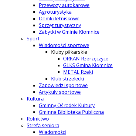
Przewozy autokarowe
Agroturystyka
Domki letniskowe
Sprzęt turystyczny
Zabytki w Gminie Kłomnice
Sport
Wiadomości sportowe
Kluby piłkarskie
ORKAN Rzerzęczyce
GLKS Gmina Kłomnice
METAL Rzeki
Klub strzelecki
Zapowiedzi sportowe
Artykuły sportowe
Kultura
Gminny Ośrodek Kultury
Gminna Biblioteka Publiczna
Rolnictwo
Strefa seniora
Wiadomości