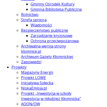
Gminny Ośrodek Kultury
Gminna Biblioteka Publiczna
Rolnictwo
Strefa seniora
Wiadomości
Bezpieczeństwo publiczne
Zarządzanie kryzysowe
Ochrona przeciwpożarowa
Archiwalna wersja strony
klomnice.pl
Archiwum Gazety Kłomnickiej
Zapowiedzi
Projekty
Magazyny Energii
Projekt LOWE
Inicjatywa Sołecka
NiskaEmisja.pl
Projekt „Inwestycja w szkoły
Inwestycją w młodzież Kłomnicką”
AOON/OW