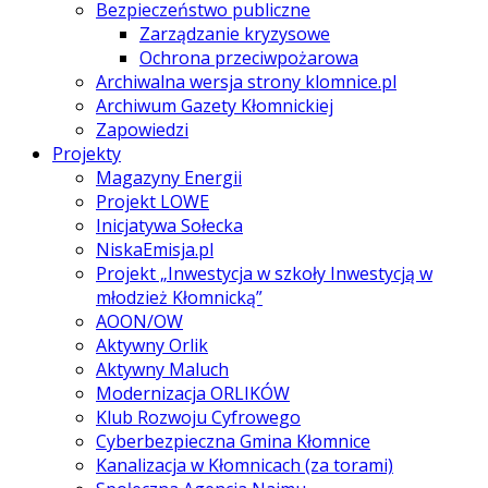
Bezpieczeństwo publiczne
Zarządzanie kryzysowe
Ochrona przeciwpożarowa
Archiwalna wersja strony klomnice.pl
Archiwum Gazety Kłomnickiej
Zapowiedzi
Projekty
Magazyny Energii
Projekt LOWE
Inicjatywa Sołecka
NiskaEmisja.pl
Projekt „Inwestycja w szkoły Inwestycją w
młodzież Kłomnicką”
AOON/OW
Aktywny Orlik
Aktywny Maluch
Modernizacja ORLIKÓW
Klub Rozwoju Cyfrowego
Cyberbezpieczna Gmina Kłomnice
Kanalizacja w Kłomnicach (za torami)