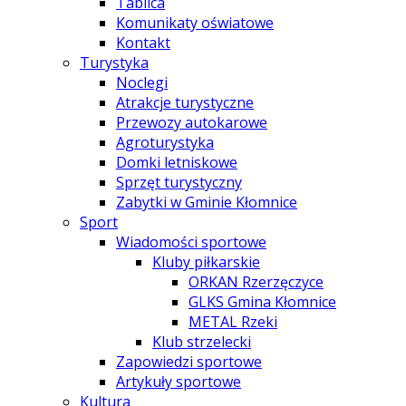
Tablica
Komunikaty oświatowe
Kontakt
Turystyka
Noclegi
Atrakcje turystyczne
Przewozy autokarowe
Agroturystyka
Domki letniskowe
Sprzęt turystyczny
Zabytki w Gminie Kłomnice
Sport
Wiadomości sportowe
Kluby piłkarskie
ORKAN Rzerzęczyce
GLKS Gmina Kłomnice
METAL Rzeki
Klub strzelecki
Zapowiedzi sportowe
Artykuły sportowe
Kultura