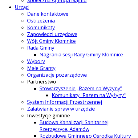
Społeczna Agencja Najmu
Urząd
Dane kontaktowe
Ostrzeżenia
Komunikaty
Zapowiedzi urzędowe
Wójt Gminy Kłomnice
Rada Gminy
Nagrania sesji Rady Gminy Kłomnice
Wybory
Małe Granty
Organizacje pozarządowe
Partnerstwo
Stowarzyszenie „Razem na Wyżyny”
Komunikaty "Razem na Wyżyny"
System Informacji Przestrzennej
Załatwianie spraw w urzędzie
Inwestycje gminne
Budowa Kanalizacji Sanitarnej
Rzerzęczyce, Adamów
Rozbudowa Gminnego Ośrodka Kultury