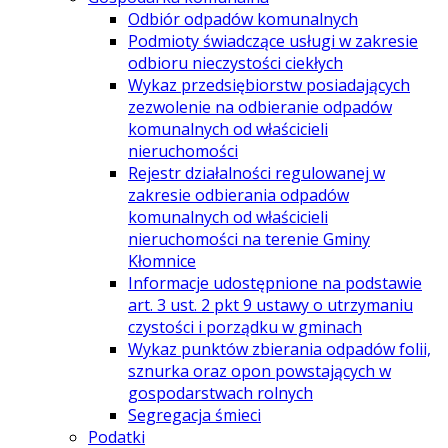
Odbiór odpadów komunalnych
Podmioty świadczące usługi w zakresie
odbioru nieczystości ciekłych
Wykaz przedsiębiorstw posiadających
zezwolenie na odbieranie odpadów
komunalnych od właścicieli
nieruchomości
Rejestr działalności regulowanej w
zakresie odbierania odpadów
komunalnych od właścicieli
nieruchomości na terenie Gminy
Kłomnice
Informacje udostępnione na podstawie
art. 3 ust. 2 pkt 9 ustawy o utrzymaniu
czystości i porządku w gminach
Wykaz punktów zbierania odpadów folii,
sznurka oraz opon powstających w
gospodarstwach rolnych
Segregacja śmieci
Podatki