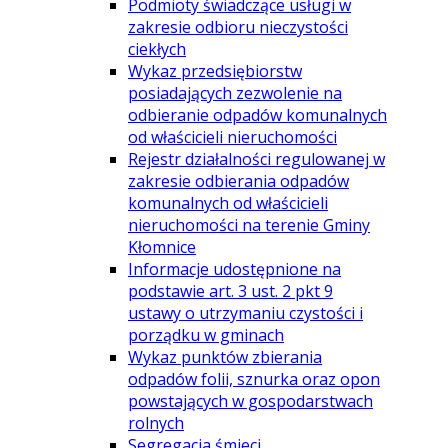
Podmioty świadczące usługi w
zakresie odbioru nieczystości
ciekłych
Wykaz przedsiębiorstw
posiadających zezwolenie na
odbieranie odpadów komunalnych
od właścicieli nieruchomości
Rejestr działalności regulowanej w
zakresie odbierania odpadów
komunalnych od właścicieli
nieruchomości na terenie Gminy
Kłomnice
Informacje udostępnione na
podstawie art. 3 ust. 2 pkt 9
ustawy o utrzymaniu czystości i
porządku w gminach
Wykaz punktów zbierania
odpadów folii, sznurka oraz opon
powstających w gospodarstwach
rolnych
Segregacja śmieci