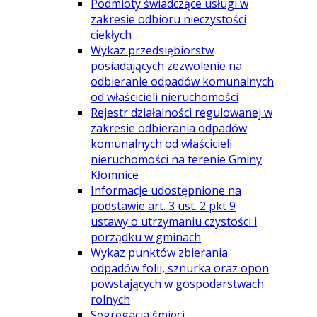
Podmioty świadczące usługi w
zakresie odbioru nieczystości
ciekłych
Wykaz przedsiębiorstw
posiadających zezwolenie na
odbieranie odpadów komunalnych
od właścicieli nieruchomości
Rejestr działalności regulowanej w
zakresie odbierania odpadów
komunalnych od właścicieli
nieruchomości na terenie Gminy
Kłomnice
Informacje udostępnione na
podstawie art. 3 ust. 2 pkt 9
ustawy o utrzymaniu czystości i
porządku w gminach
Wykaz punktów zbierania
odpadów folii, sznurka oraz opon
powstających w gospodarstwach
rolnych
Segregacja śmieci