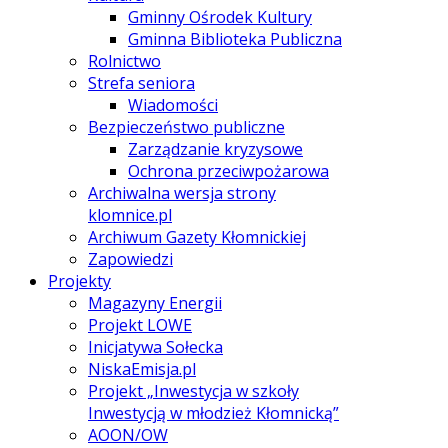
Gminny Ośrodek Kultury
Gminna Biblioteka Publiczna
Rolnictwo
Strefa seniora
Wiadomości
Bezpieczeństwo publiczne
Zarządzanie kryzysowe
Ochrona przeciwpożarowa
Archiwalna wersja strony
klomnice.pl
Archiwum Gazety Kłomnickiej
Zapowiedzi
Projekty
Magazyny Energii
Projekt LOWE
Inicjatywa Sołecka
NiskaEmisja.pl
Projekt „Inwestycja w szkoły
Inwestycją w młodzież Kłomnicką”
AOON/OW