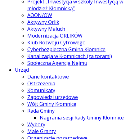
Projekt „Inwestycja w szkoły Inwestycją w
młodzież Kłomnicką”
AOON/OW
Aktywny Orlik
Aktywny Maluch
Modernizacja ORLIKÓW
Klub Rozwoju Cyfrowego
Cyberbezpieczna Gmina Kłomnice
Kanalizacja w Kłomnicach (za torami)
Społeczna Agencja Najmu
Urząd
Dane kontaktowe
Ostrzeżenia
Komunikaty
Zapowiedzi urzędowe
Wójt Gminy Kłomnice
Rada Gminy
Nagrania sesji Rady Gminy Kłomnice
Wybory
Małe Granty
Organizacje pozarządowe