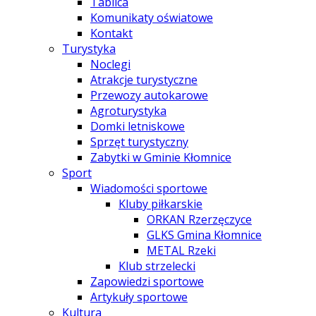
Tablica
Komunikaty oświatowe
Kontakt
Turystyka
Noclegi
Atrakcje turystyczne
Przewozy autokarowe
Agroturystyka
Domki letniskowe
Sprzęt turystyczny
Zabytki w Gminie Kłomnice
Sport
Wiadomości sportowe
Kluby piłkarskie
ORKAN Rzerzęczyce
GLKS Gmina Kłomnice
METAL Rzeki
Klub strzelecki
Zapowiedzi sportowe
Artykuły sportowe
Kultura