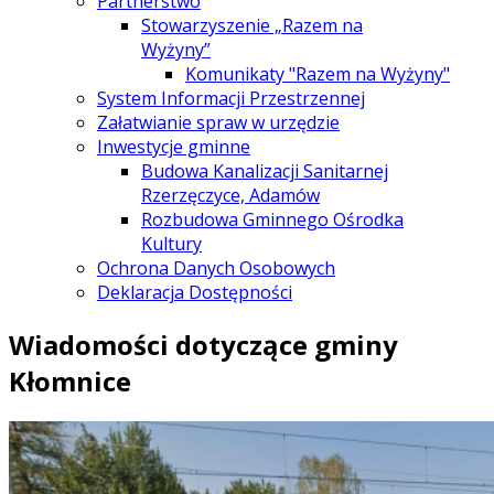
Partnerstwo
Stowarzyszenie „Razem na
Wyżyny”
Komunikaty "Razem na Wyżyny"
System Informacji Przestrzennej
Załatwianie spraw w urzędzie
Inwestycje gminne
Budowa Kanalizacji Sanitarnej
Rzerzęczyce, Adamów
Rozbudowa Gminnego Ośrodka
Kultury
Ochrona Danych Osobowych
Deklaracja Dostępności
Wiadomości dotyczące gminy
Kłomnice