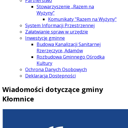
Partnerstwo
Stowarzyszenie „Razem na
Wyżyny”
Komunikaty "Razem na Wyżyny"
System Informacji Przestrzennej
Załatwianie spraw w urzędzie
Inwestycje gminne
Budowa Kanalizacji Sanitarnej
Rzerzęczyce, Adamów
Rozbudowa Gminnego Ośrodka
Kultury
Ochrona Danych Osobowych
Deklaracja Dostępności
Wiadomości dotyczące gminy
Kłomnice