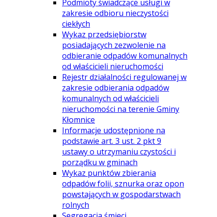
Podmioty świadczące usługi w
zakresie odbioru nieczystości
ciekłych
Wykaz przedsiębiorstw
posiadających zezwolenie na
odbieranie odpadów komunalnych
od właścicieli nieruchomości
Rejestr działalności regulowanej w
zakresie odbierania odpadów
komunalnych od właścicieli
nieruchomości na terenie Gminy
Kłomnice
Informacje udostępnione na
podstawie art. 3 ust. 2 pkt 9
ustawy o utrzymaniu czystości i
porządku w gminach
Wykaz punktów zbierania
odpadów folii, sznurka oraz opon
powstających w gospodarstwach
rolnych
Segregacja śmieci