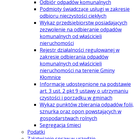
Odbiór odpadów komunalnych
Podmioty świadczące usługi w zakresie
odbioru nieczystości ciekłych
Wykaz przedsiębiorstw posiadających
zezwolenie na odbieranie odpadów
komunalnych od właścicieli
nieruchomości
Rejestr działalności regulowanej w
zakresie odbierania odpadów
komunalnych od właścicieli
nieruchomości na terenie Gminy
Kłomnice
Informacje udostępnione na podstawie
art. 3 ust. 2 pkt 9 ustawy o utrzymaniu
czystości i porządku w gminach
Wykaz punktów zbierania odpadów folii,
sznurka oraz opon powstających w
gospodarstwach rolnych
Segregacja śmieci
Podatki
Załatwianie spraw w urzędzie