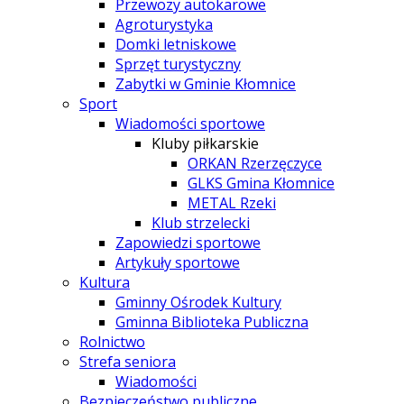
Przewozy autokarowe
Agroturystyka
Domki letniskowe
Sprzęt turystyczny
Zabytki w Gminie Kłomnice
Sport
Wiadomości sportowe
Kluby piłkarskie
ORKAN Rzerzęczyce
GLKS Gmina Kłomnice
METAL Rzeki
Klub strzelecki
Zapowiedzi sportowe
Artykuły sportowe
Kultura
Gminny Ośrodek Kultury
Gminna Biblioteka Publiczna
Rolnictwo
Strefa seniora
Wiadomości
Bezpieczeństwo publiczne