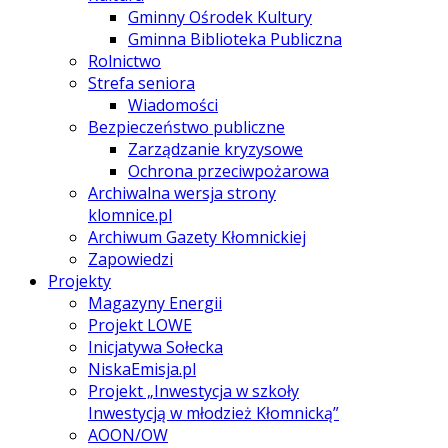
Gminny Ośrodek Kultury
Gminna Biblioteka Publiczna
Rolnictwo
Strefa seniora
Wiadomości
Bezpieczeństwo publiczne
Zarządzanie kryzysowe
Ochrona przeciwpożarowa
Archiwalna wersja strony
klomnice.pl
Archiwum Gazety Kłomnickiej
Zapowiedzi
Projekty
Magazyny Energii
Projekt LOWE
Inicjatywa Sołecka
NiskaEmisja.pl
Projekt „Inwestycja w szkoły
Inwestycją w młodzież Kłomnicką”
AOON/OW