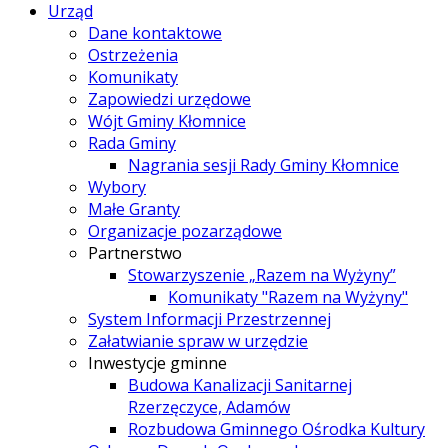
Urząd
Dane kontaktowe
Ostrzeżenia
Komunikaty
Zapowiedzi urzędowe
Wójt Gminy Kłomnice
Rada Gminy
Nagrania sesji Rady Gminy Kłomnice
Wybory
Małe Granty
Organizacje pozarządowe
Partnerstwo
Stowarzyszenie „Razem na Wyżyny”
Komunikaty "Razem na Wyżyny"
System Informacji Przestrzennej
Załatwianie spraw w urzędzie
Inwestycje gminne
Budowa Kanalizacji Sanitarnej
Rzerzęczyce, Adamów
Rozbudowa Gminnego Ośrodka Kultury