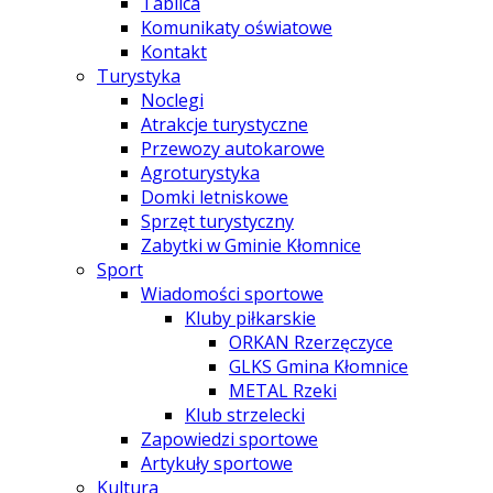
Tablica
Komunikaty oświatowe
Kontakt
Turystyka
Noclegi
Atrakcje turystyczne
Przewozy autokarowe
Agroturystyka
Domki letniskowe
Sprzęt turystyczny
Zabytki w Gminie Kłomnice
Sport
Wiadomości sportowe
Kluby piłkarskie
ORKAN Rzerzęczyce
GLKS Gmina Kłomnice
METAL Rzeki
Klub strzelecki
Zapowiedzi sportowe
Artykuły sportowe
Kultura