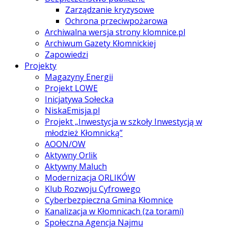
Zarządzanie kryzysowe
Ochrona przeciwpożarowa
Archiwalna wersja strony klomnice.pl
Archiwum Gazety Kłomnickiej
Zapowiedzi
Projekty
Magazyny Energii
Projekt LOWE
Inicjatywa Sołecka
NiskaEmisja.pl
Projekt „Inwestycja w szkoły Inwestycją w
młodzież Kłomnicką”
AOON/OW
Aktywny Orlik
Aktywny Maluch
Modernizacja ORLIKÓW
Klub Rozwoju Cyfrowego
Cyberbezpieczna Gmina Kłomnice
Kanalizacja w Kłomnicach (za torami)
Społeczna Agencja Najmu