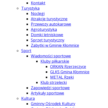
Kontakt
Turystyka
Noclegi
Atrakcje turystyczne
Przewozy autokarowe
Agroturystyka
Domki letniskowe
Sprzęt turystyczny
Zabytki w Gminie Kłomnice
Sport
Wiadomości sportowe
Kluby piłkarskie
ORKAN Rzerzęczyce
GLKS Gmina Kłomnice
METAL Rzeki
Klub strzelecki
Zapowiedzi sportowe
Artykuły sportowe
Kultura
Gminny Ośrodek Kultury