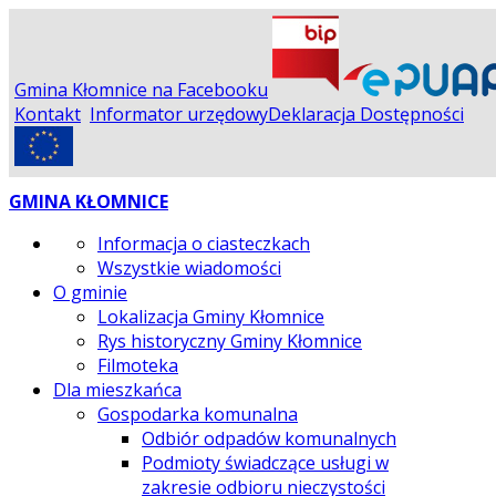
Gmina Kłomnice na Facebooku
Kontakt
Informator urzędowy
Deklaracja Dostępności
GMINA KŁOMNICE
Informacja o ciasteczkach
Wszystkie wiadomości
O gminie
Lokalizacja Gminy Kłomnice
Rys historyczny Gminy Kłomnice
Filmoteka
Dla mieszkańca
Gospodarka komunalna
Odbiór odpadów komunalnych
Podmioty świadczące usługi w
zakresie odbioru nieczystości