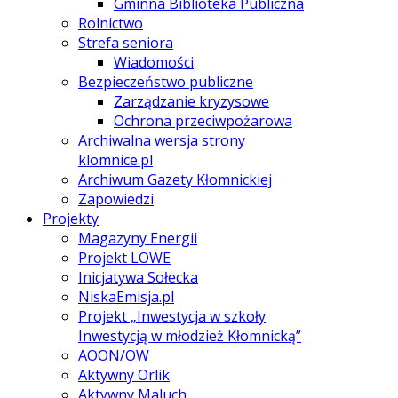
Gminna Biblioteka Publiczna
Rolnictwo
Strefa seniora
Wiadomości
Bezpieczeństwo publiczne
Zarządzanie kryzysowe
Ochrona przeciwpożarowa
Archiwalna wersja strony
klomnice.pl
Archiwum Gazety Kłomnickiej
Zapowiedzi
Projekty
Magazyny Energii
Projekt LOWE
Inicjatywa Sołecka
NiskaEmisja.pl
Projekt „Inwestycja w szkoły
Inwestycją w młodzież Kłomnicką”
AOON/OW
Aktywny Orlik
Aktywny Maluch