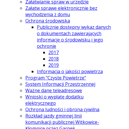
Załatwianie spraw w urzędzie
Załatw sprawę elektronicznie bez
wychodzenia z domu
Ochrona środowiska
Publicznie dostępny wykaz danych
o dokumentach zawierających
informację o środowisku i jego
ochronie
2017
2018
2019
Informacja o jakości powietrza
Program "Czyste Powietrze"
System Informacji Przestrzennej
Ważne dane teleadresowe
Wnioski o wypłatę dodatku
elektrycznego
Ochrona ludności i obrona cywilna
Rozkład jazdy gminnej linii
komunikacji publicznej Witkowice-
Kłomnice przez Garnek