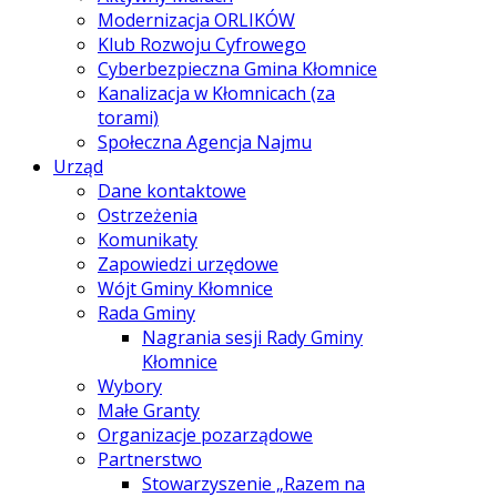
Modernizacja ORLIKÓW
Klub Rozwoju Cyfrowego
Cyberbezpieczna Gmina Kłomnice
Kanalizacja w Kłomnicach (za
torami)
Społeczna Agencja Najmu
Urząd
Dane kontaktowe
Ostrzeżenia
Komunikaty
Zapowiedzi urzędowe
Wójt Gminy Kłomnice
Rada Gminy
Nagrania sesji Rady Gminy
Kłomnice
Wybory
Małe Granty
Organizacje pozarządowe
Partnerstwo
Stowarzyszenie „Razem na