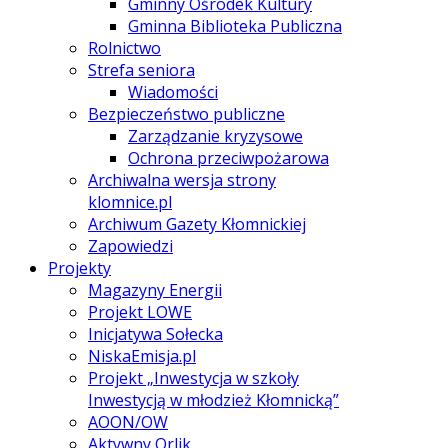
Gminny Ośrodek Kultury
Gminna Biblioteka Publiczna
Rolnictwo
Strefa seniora
Wiadomości
Bezpieczeństwo publiczne
Zarządzanie kryzysowe
Ochrona przeciwpożarowa
Archiwalna wersja strony
klomnice.pl
Archiwum Gazety Kłomnickiej
Zapowiedzi
Projekty
Magazyny Energii
Projekt LOWE
Inicjatywa Sołecka
NiskaEmisja.pl
Projekt „Inwestycja w szkoły
Inwestycją w młodzież Kłomnicką”
AOON/OW
Aktywny Orlik