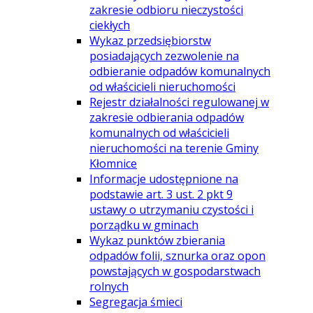
zakresie odbioru nieczystości
ciekłych
Wykaz przedsiębiorstw
posiadających zezwolenie na
odbieranie odpadów komunalnych
od właścicieli nieruchomości
Rejestr działalności regulowanej w
zakresie odbierania odpadów
komunalnych od właścicieli
nieruchomości na terenie Gminy
Kłomnice
Informacje udostępnione na
podstawie art. 3 ust. 2 pkt 9
ustawy o utrzymaniu czystości i
porządku w gminach
Wykaz punktów zbierania
odpadów folii, sznurka oraz opon
powstających w gospodarstwach
rolnych
Segregacja śmieci