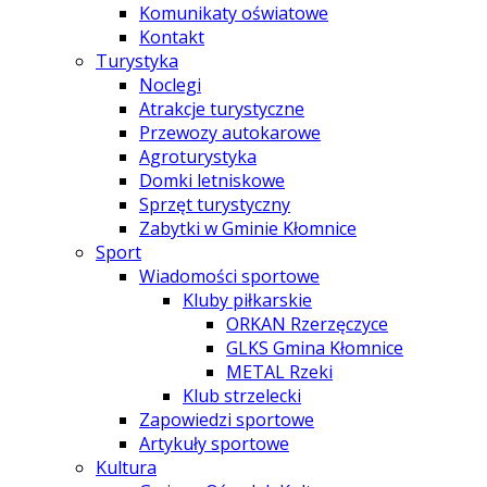
Komunikaty oświatowe
Kontakt
Turystyka
Noclegi
Atrakcje turystyczne
Przewozy autokarowe
Agroturystyka
Domki letniskowe
Sprzęt turystyczny
Zabytki w Gminie Kłomnice
Sport
Wiadomości sportowe
Kluby piłkarskie
ORKAN Rzerzęczyce
GLKS Gmina Kłomnice
METAL Rzeki
Klub strzelecki
Zapowiedzi sportowe
Artykuły sportowe
Kultura