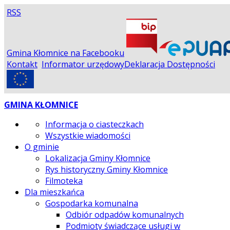
RSS
Gmina Kłomnice na Facebooku
Kontakt
Informator urzędowy
Deklaracja Dostępności
GMINA KŁOMNICE
Informacja o ciasteczkach
Wszystkie wiadomości
O gminie
Lokalizacja Gminy Kłomnice
Rys historyczny Gminy Kłomnice
Filmoteka
Dla mieszkańca
Gospodarka komunalna
Odbiór odpadów komunalnych
Podmioty świadczące usługi w