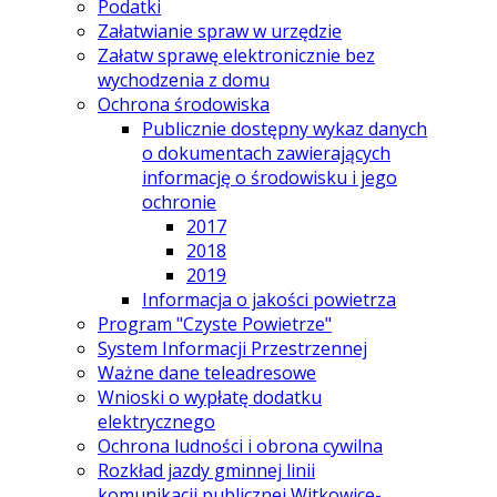
Podatki
Załatwianie spraw w urzędzie
Załatw sprawę elektronicznie bez
wychodzenia z domu
Ochrona środowiska
Publicznie dostępny wykaz danych
o dokumentach zawierających
informację o środowisku i jego
ochronie
2017
2018
2019
Informacja o jakości powietrza
Program "Czyste Powietrze"
System Informacji Przestrzennej
Ważne dane teleadresowe
Wnioski o wypłatę dodatku
elektrycznego
Ochrona ludności i obrona cywilna
Rozkład jazdy gminnej linii
komunikacji publicznej Witkowice-