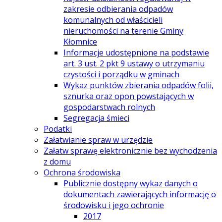
zakresie odbierania odpadów
komunalnych od właścicieli
nieruchomości na terenie Gminy
Kłomnice
Informacje udostępnione na podstawie
art. 3 ust. 2 pkt 9 ustawy o utrzymaniu
czystości i porządku w gminach
Wykaz punktów zbierania odpadów folii,
sznurka oraz opon powstających w
gospodarstwach rolnych
Segregacja śmieci
Podatki
Załatwianie spraw w urzędzie
Załatw sprawę elektronicznie bez wychodzenia
z domu
Ochrona środowiska
Publicznie dostępny wykaz danych o
dokumentach zawierających informację o
środowisku i jego ochronie
2017