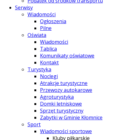
Podatek od środków transportu
Serwisy
Wiadomości
Ogłoszenia
Pilne
Oświata
Wiadomości
Tablica
Komunikaty oświatowe
Kontakt
Turystyka
Noclegi
Atrakcje turystyczne
Przewozy autokarowe
Agroturystyka
Domki letniskowe
Sprzęt turystyczny
Zabytki w Gminie Kłomnice
Sport
Wiadomości sportowe
Kluby piłkarskie