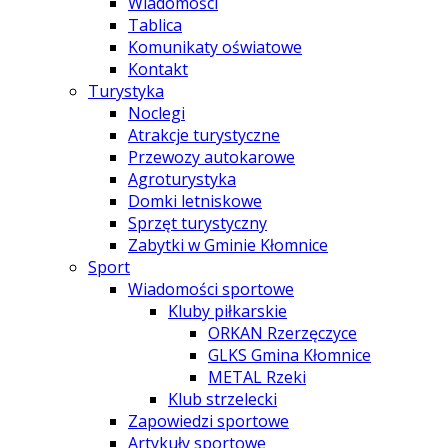
Wiadomości
Tablica
Komunikaty oświatowe
Kontakt
Turystyka
Noclegi
Atrakcje turystyczne
Przewozy autokarowe
Agroturystyka
Domki letniskowe
Sprzęt turystyczny
Zabytki w Gminie Kłomnice
Sport
Wiadomości sportowe
Kluby piłkarskie
ORKAN Rzerzęczyce
GLKS Gmina Kłomnice
METAL Rzeki
Klub strzelecki
Zapowiedzi sportowe
Artykuły sportowe