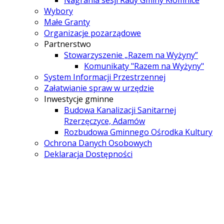
Nagrania sesji Rady Gminy Kłomnice
Wybory
Małe Granty
Organizacje pozarządowe
Partnerstwo
Stowarzyszenie „Razem na Wyżyny”
Komunikaty "Razem na Wyżyny"
System Informacji Przestrzennej
Załatwianie spraw w urzędzie
Inwestycje gminne
Budowa Kanalizacji Sanitarnej
Rzerzęczyce, Adamów
Rozbudowa Gminnego Ośrodka Kultury
Ochrona Danych Osobowych
Deklaracja Dostępności