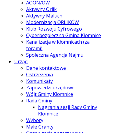
AOON/OW
Aktywny Orlik
Aktywny Maluch
Modernizacja ORLIKÓW
Klub Rozwoju Cyfrowego
Cyberbezpieczna Gmina Kłomnice
Kanalizacja w Kłomnicach (za
torami)
Społeczna Agencja Najmu
Urząd
Dane kontaktowe
Ostrzeżenia
Komunikaty
Zapowiedzi urzędowe
Wójt Gminy Kłomnice
Rada Gminy
Nagrania sesji Rady Gminy
Kłomnice
Wybory
Małe Granty