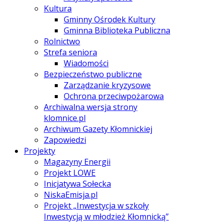
Kultura
Gminny Ośrodek Kultury
Gminna Biblioteka Publiczna
Rolnictwo
Strefa seniora
Wiadomości
Bezpieczeństwo publiczne
Zarządzanie kryzysowe
Ochrona przeciwpożarowa
Archiwalna wersja strony
klomnice.pl
Archiwum Gazety Kłomnickiej
Zapowiedzi
Projekty
Magazyny Energii
Projekt LOWE
Inicjatywa Sołecka
NiskaEmisja.pl
Projekt „Inwestycja w szkoły
Inwestycją w młodzież Kłomnicką”