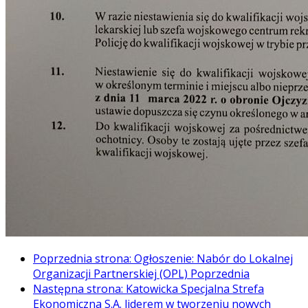
Poprzednia strona: Ogłoszenie: Nabór do Lokalnej
Organizacji Partnerskiej (OPL)
Poprzednia
Następna strona: Katowicka Specjalna Strefa
Ekonomiczna S.A. liderem w tworzeniu nowych