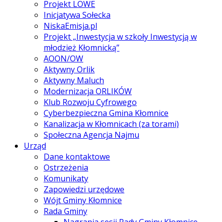
Projekt LOWE
Inicjatywa Sołecka
NiskaEmisja.pl
Projekt „Inwestycja w szkoły Inwestycją w
młodzież Kłomnicką”
AOON/OW
Aktywny Orlik
Aktywny Maluch
Modernizacja ORLIKÓW
Klub Rozwoju Cyfrowego
Cyberbezpieczna Gmina Kłomnice
Kanalizacja w Kłomnicach (za torami)
Społeczna Agencja Najmu
Urząd
Dane kontaktowe
Ostrzeżenia
Komunikaty
Zapowiedzi urzędowe
Wójt Gminy Kłomnice
Rada Gminy