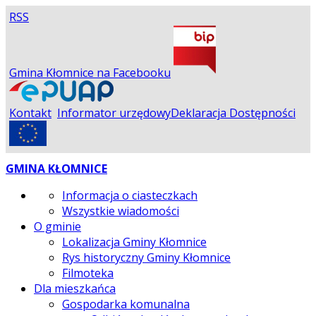
RSS
Gmina Kłomnice na Facebooku
Kontakt
Informator urzędowy
Deklaracja Dostępności
GMINA KŁOMNICE
Informacja o ciasteczkach
Wszystkie wiadomości
O gminie
Lokalizacja Gminy Kłomnice
Rys historyczny Gminy Kłomnice
Filmoteka
Dla mieszkańca
Gospodarka komunalna