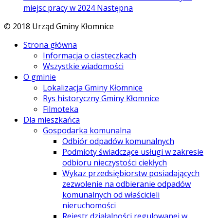
miejsc pracy w 2024
Następna
© 2018 Urząd Gminy Kłomnice
Strona główna
Informacja o ciasteczkach
Wszystkie wiadomości
O gminie
Lokalizacja Gminy Kłomnice
Rys historyczny Gminy Kłomnice
Filmoteka
Dla mieszkańca
Gospodarka komunalna
Odbiór odpadów komunalnych
Podmioty świadczące usługi w zakresie
odbioru nieczystości ciekłych
Wykaz przedsiębiorstw posiadających
zezwolenie na odbieranie odpadów
komunalnych od właścicieli
nieruchomości
Rejestr działalności regulowanej w