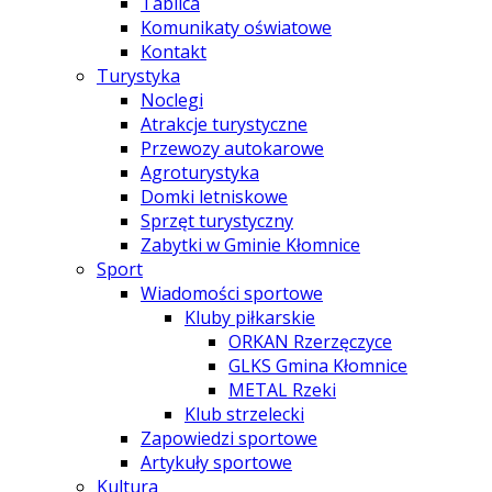
Tablica
Komunikaty oświatowe
Kontakt
Turystyka
Noclegi
Atrakcje turystyczne
Przewozy autokarowe
Agroturystyka
Domki letniskowe
Sprzęt turystyczny
Zabytki w Gminie Kłomnice
Sport
Wiadomości sportowe
Kluby piłkarskie
ORKAN Rzerzęczyce
GLKS Gmina Kłomnice
METAL Rzeki
Klub strzelecki
Zapowiedzi sportowe
Artykuły sportowe
Kultura