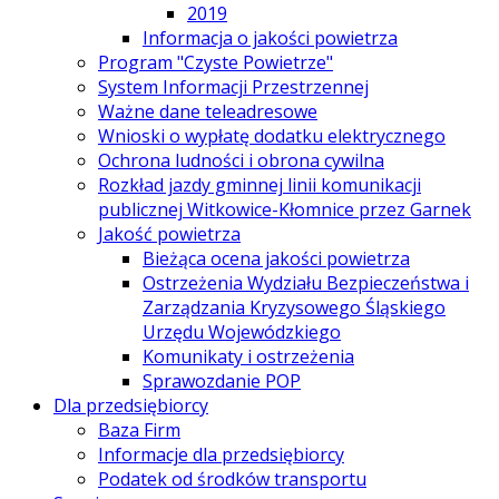
2019
Informacja o jakości powietrza
Program "Czyste Powietrze"
System Informacji Przestrzennej
Ważne dane teleadresowe
Wnioski o wypłatę dodatku elektrycznego
Ochrona ludności i obrona cywilna
Rozkład jazdy gminnej linii komunikacji
publicznej Witkowice-Kłomnice przez Garnek
Jakość powietrza
Bieżąca ocena jakości powietrza
Ostrzeżenia Wydziału Bezpieczeństwa i
Zarządzania Kryzysowego Śląskiego
Urzędu Wojewódzkiego
Komunikaty i ostrzeżenia
Sprawozdanie POP
Dla przedsiębiorcy
Baza Firm
Informacje dla przedsiębiorcy
Podatek od środków transportu