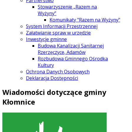
Partnerstwo
Stowarzyszenie „Razem na
Wyżyny”
Komunikaty "Razem na Wyżyny"
System Informacji Przestrzennej
Załatwianie spraw w urzędzie
Inwestycje gminne
Budowa Kanalizacji Sanitarnej
Rzerzęczyce, Adamów
Rozbudowa Gminnego Ośrodka
Kultury
Ochrona Danych Osobowych
Deklaracja Dostępności
Wiadomości dotyczące gminy
Kłomnice