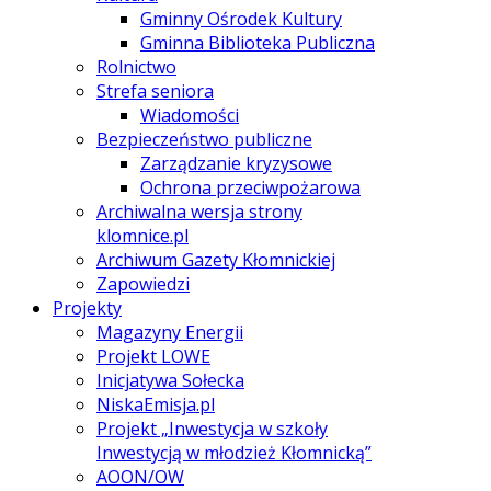
Gminny Ośrodek Kultury
Gminna Biblioteka Publiczna
Rolnictwo
Strefa seniora
Wiadomości
Bezpieczeństwo publiczne
Zarządzanie kryzysowe
Ochrona przeciwpożarowa
Archiwalna wersja strony
klomnice.pl
Archiwum Gazety Kłomnickiej
Zapowiedzi
Projekty
Magazyny Energii
Projekt LOWE
Inicjatywa Sołecka
NiskaEmisja.pl
Projekt „Inwestycja w szkoły
Inwestycją w młodzież Kłomnicką”
AOON/OW