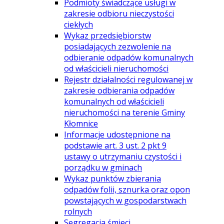
Podmioty świadczące usługi w
zakresie odbioru nieczystości
ciekłych
Wykaz przedsiębiorstw
posiadających zezwolenie na
odbieranie odpadów komunalnych
od właścicieli nieruchomości
Rejestr działalności regulowanej w
zakresie odbierania odpadów
komunalnych od właścicieli
nieruchomości na terenie Gminy
Kłomnice
Informacje udostępnione na
podstawie art. 3 ust. 2 pkt 9
ustawy o utrzymaniu czystości i
porządku w gminach
Wykaz punktów zbierania
odpadów folii, sznurka oraz opon
powstających w gospodarstwach
rolnych
Segregacja śmieci