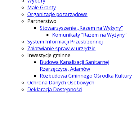
Wybory
Małe Granty
Organizacje pozarządowe
Partnerstwo
Stowarzyszenie „Razem na Wyżyny”
Komunikaty "Razem na Wyżyny"
System Informacji Przestrzennej
Załatwianie spraw w urzędzie
Inwestycje gminne
Budowa Kanalizacji Sanitarnej
Rzerzęczyce, Adamów
Rozbudowa Gminnego Ośrodka Kultury
Ochrona Danych Osobowych
Deklaracja Dostępności