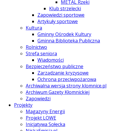
METAL Rzeki
Klub strzelecki
Zapowiedzi sportowe
Artykuły sportowe
Kultura
Gminny Ośrodek Kultury
Gminna Biblioteka Publiczna
Rolnictwo
Strefa seniora
Wiadomości
Bezpieczeństwo publiczne
Zarządzanie kryzysowe
Ochrona przeciwpożarowa
Archiwalna wersja strony klomnice.pl
Archiwum Gazety Kłomnickiej
Zapowiedzi
Projekty
Magazyny Energii
Projekt LOWE
Inicjatywa Sołecka
NiskaEmisja.pl