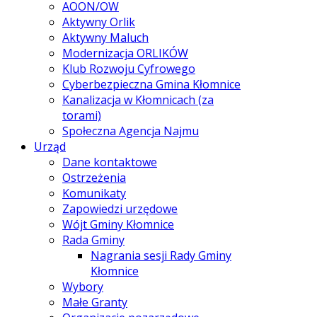
AOON/OW
Aktywny Orlik
Aktywny Maluch
Modernizacja ORLIKÓW
Klub Rozwoju Cyfrowego
Cyberbezpieczna Gmina Kłomnice
Kanalizacja w Kłomnicach (za
torami)
Społeczna Agencja Najmu
Urząd
Dane kontaktowe
Ostrzeżenia
Komunikaty
Zapowiedzi urzędowe
Wójt Gminy Kłomnice
Rada Gminy
Nagrania sesji Rady Gminy
Kłomnice
Wybory
Małe Granty