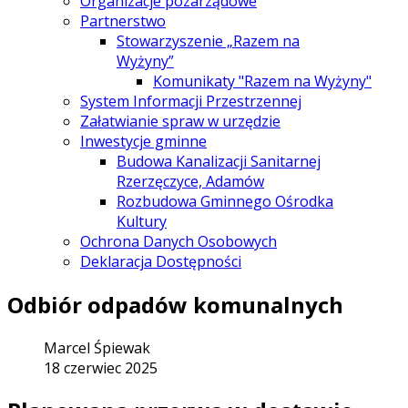
Organizacje pozarządowe
Partnerstwo
Stowarzyszenie „Razem na
Wyżyny”
Komunikaty "Razem na Wyżyny"
System Informacji Przestrzennej
Załatwianie spraw w urzędzie
Inwestycje gminne
Budowa Kanalizacji Sanitarnej
Rzerzęczyce, Adamów
Rozbudowa Gminnego Ośrodka
Kultury
Ochrona Danych Osobowych
Deklaracja Dostępności
Odbiór odpadów komunalnych
Marcel Śpiewak
18 czerwiec 2025