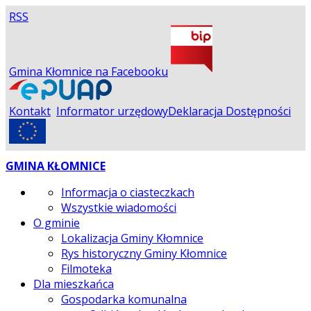
RSS
Gmina Kłomnice na Facebooku
Kontakt
Informator urzędowy
Deklaracja Dostępności
GMINA KŁOMNICE
Informacja o ciasteczkach
Wszystkie wiadomości
O gminie
Lokalizacja Gminy Kłomnice
Rys historyczny Gminy Kłomnice
Filmoteka
Dla mieszkańca
Gospodarka komunalna