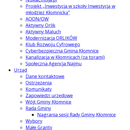
Projekt „Inwestycja w szkoły Inwestycją w
młodzież Kłomnicką”
AOON/OW
Aktywny Orlik
Aktywny Maluch
Modernizacja ORLIKÓW
Klub Rozwoju Cyfrowego
Cyberbezpieczna Gmina Kłomnice
Kanalizacja w Kłomnicach (za torami)
Społeczna Agencja Najmu
Urząd
Dane kontaktowe
Ostrzeżenia
Komunikaty
Zapowiedzi urzędowe
Wójt Gminy Kłomnice
Rada Gminy
Nagrania sesji Rady Gminy Kłomnice
Wybory
Małe Granty