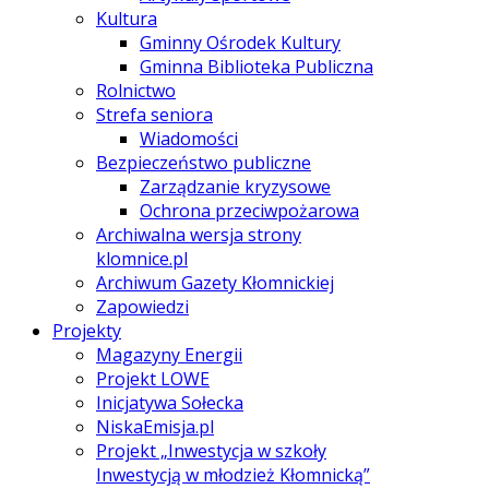
Kultura
Gminny Ośrodek Kultury
Gminna Biblioteka Publiczna
Rolnictwo
Strefa seniora
Wiadomości
Bezpieczeństwo publiczne
Zarządzanie kryzysowe
Ochrona przeciwpożarowa
Archiwalna wersja strony
klomnice.pl
Archiwum Gazety Kłomnickiej
Zapowiedzi
Projekty
Magazyny Energii
Projekt LOWE
Inicjatywa Sołecka
NiskaEmisja.pl
Projekt „Inwestycja w szkoły
Inwestycją w młodzież Kłomnicką”