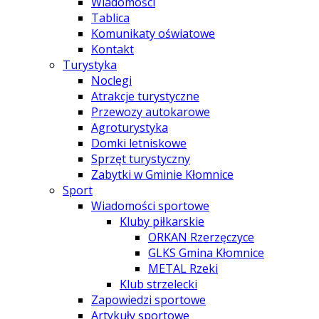
Wiadomości
Tablica
Komunikaty oświatowe
Kontakt
Turystyka
Noclegi
Atrakcje turystyczne
Przewozy autokarowe
Agroturystyka
Domki letniskowe
Sprzęt turystyczny
Zabytki w Gminie Kłomnice
Sport
Wiadomości sportowe
Kluby piłkarskie
ORKAN Rzerzęczyce
GLKS Gmina Kłomnice
METAL Rzeki
Klub strzelecki
Zapowiedzi sportowe
Artykuły sportowe