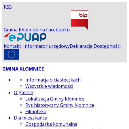
RSS
Gmina Kłomnice na Facebooku
Kontakt
Informator urzędowy
Deklaracja Dostępności
GMINA KŁOMNICE
Informacja o ciasteczkach
Wszystkie wiadomości
O gminie
Lokalizacja Gminy Kłomnice
Rys historyczny Gminy Kłomnice
Filmoteka
Dla mieszkańca
Gospodarka komunalna