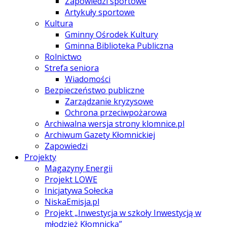
Zapowiedzi sportowe
Artykuły sportowe
Kultura
Gminny Ośrodek Kultury
Gminna Biblioteka Publiczna
Rolnictwo
Strefa seniora
Wiadomości
Bezpieczeństwo publiczne
Zarządzanie kryzysowe
Ochrona przeciwpożarowa
Archiwalna wersja strony klomnice.pl
Archiwum Gazety Kłomnickiej
Zapowiedzi
Projekty
Magazyny Energii
Projekt LOWE
Inicjatywa Sołecka
NiskaEmisja.pl
Projekt „Inwestycja w szkoły Inwestycją w
młodzież Kłomnicką”