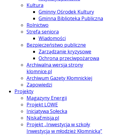
Kultura
Gminny Ośrodek Kultury
Gminna Biblioteka Publiczna
Rolnictwo
Strefa seniora
Wiadomości
Bezpieczeństwo publiczne
Zarządzanie kryzysowe
Ochrona przeciwpożarowa
Archiwalna wersja strony
klomnice.pl
Archiwum Gazety Kłomnickiej
Zapowiedzi
Projekty
Magazyny Energii
Projekt LOWE
Inicjatywa Sołecka
NiskaEmisja.pl
Projekt „Inwestycja w szkoły
Inwestycją w młodzież Kłomnicką”