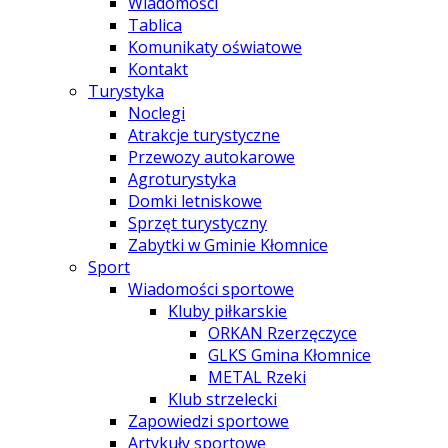
Wiadomości
Tablica
Komunikaty oświatowe
Kontakt
Turystyka
Noclegi
Atrakcje turystyczne
Przewozy autokarowe
Agroturystyka
Domki letniskowe
Sprzęt turystyczny
Zabytki w Gminie Kłomnice
Sport
Wiadomości sportowe
Kluby piłkarskie
ORKAN Rzerzęczyce
GLKS Gmina Kłomnice
METAL Rzeki
Klub strzelecki
Zapowiedzi sportowe
Artykuły sportowe