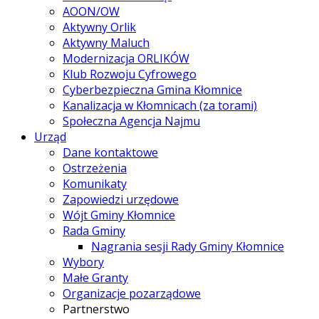
AOON/OW
Aktywny Orlik
Aktywny Maluch
Modernizacja ORLIKÓW
Klub Rozwoju Cyfrowego
Cyberbezpieczna Gmina Kłomnice
Kanalizacja w Kłomnicach (za torami)
Społeczna Agencja Najmu
Urząd
Dane kontaktowe
Ostrzeżenia
Komunikaty
Zapowiedzi urzędowe
Wójt Gminy Kłomnice
Rada Gminy
Nagrania sesji Rady Gminy Kłomnice
Wybory
Małe Granty
Organizacje pozarządowe
Partnerstwo