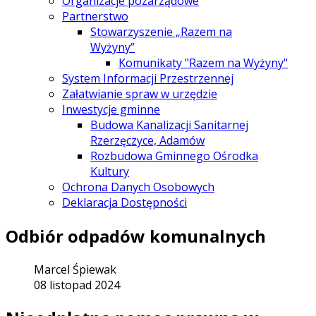
Organizacje pozarządowe
Partnerstwo
Stowarzyszenie „Razem na
Wyżyny”
Komunikaty "Razem na Wyżyny"
System Informacji Przestrzennej
Załatwianie spraw w urzędzie
Inwestycje gminne
Budowa Kanalizacji Sanitarnej
Rzerzęczyce, Adamów
Rozbudowa Gminnego Ośrodka
Kultury
Ochrona Danych Osobowych
Deklaracja Dostępności
Odbiór odpadów komunalnych
Marcel Śpiewak
08 listopad 2024