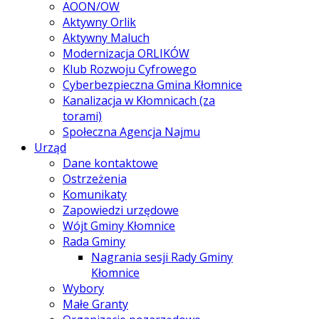
AOON/OW
Aktywny Orlik
Aktywny Maluch
Modernizacja ORLIKÓW
Klub Rozwoju Cyfrowego
Cyberbezpieczna Gmina Kłomnice
Kanalizacja w Kłomnicach (za
torami)
Społeczna Agencja Najmu
Urząd
Dane kontaktowe
Ostrzeżenia
Komunikaty
Zapowiedzi urzędowe
Wójt Gminy Kłomnice
Rada Gminy
Nagrania sesji Rady Gminy
Kłomnice
Wybory
Małe Granty