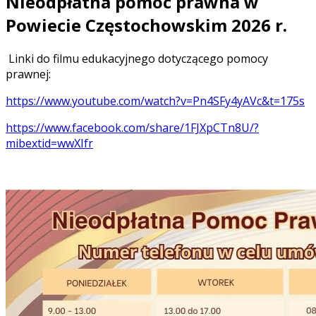
Nieodpłatna pomoc prawna w
Powiecie Częstochowskim 2026 r.
Linki do filmu edukacyjnego dotyczącego pomocy
prawnej:
https://www.youtube.com/watch?v=Pn4SFy4yAVc&t=175s
https://www.facebook.com/share/1FJXpCTn8U/?
mibextid=wwXIfr