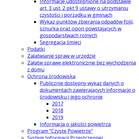
Informacje udostępnione na podstawie
art. 3 ust. 2 pkt 9 ustawy o utrzymaniu
czystości i porządku w gminach
Wykaz punktów zbierania odpadów folii,
sznurka oraz opon powstających w
gospodarstwach rolnych
Segregacja śmieci
Podatki
Załatwianie spraw w urzędzie
Załatw sprawę elektronicznie bez wychodzenia
z domu
Ochrona środowiska
Publicznie dostępny wykaz danych o
dokumentach zawierających informację o
środowisku i jego ochronie
2017
2018
2019
Informacja o jakości powietrza
Program "Czyste Powietrze"
System Informacji Przestrzennej