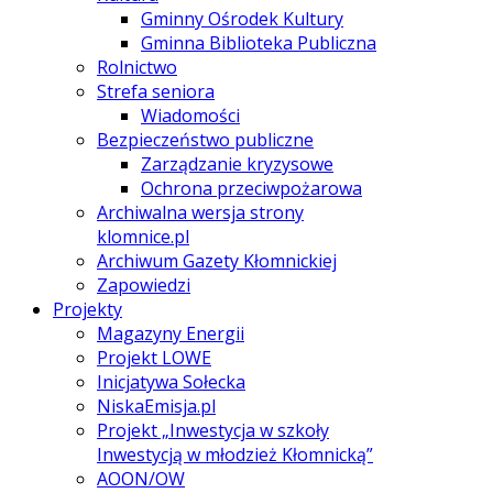
Gminny Ośrodek Kultury
Gminna Biblioteka Publiczna
Rolnictwo
Strefa seniora
Wiadomości
Bezpieczeństwo publiczne
Zarządzanie kryzysowe
Ochrona przeciwpożarowa
Archiwalna wersja strony
klomnice.pl
Archiwum Gazety Kłomnickiej
Zapowiedzi
Projekty
Magazyny Energii
Projekt LOWE
Inicjatywa Sołecka
NiskaEmisja.pl
Projekt „Inwestycja w szkoły
Inwestycją w młodzież Kłomnicką”
AOON/OW