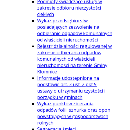
Podmioty świadczące usługi w
zakresie odbioru nieczystości
ciekłych
Wykaz przedsiębiorstw
posiadających zezwolenie na
odbieranie odpadów komunalnych
od właścicieli nieruchomości
Rejestr działalności regulowanej w
zakresie odbierania odpadów
komunalnych od właścicieli
nieruchomości na terenie Gminy
Kłomnice
Informacje udostępnione na
podstawie art. 3 ust. 2 pkt 9
ustawy o utrzymaniu czystości i
porządku w gminach
Wykaz punktów zbierania
odpadów folii, sznurka oraz opon
powstających w gospodarstwach
rolnych
Segregacja śmieci