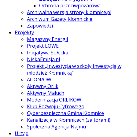
Ochrona przeciwpożarowa
Archiwalna wersja strony klomnice.pl
Archiwum Gazety Kłomnickiej
Zapowiedzi
Projekty
Magazyny Energii
Projekt LOWE
Inicjatywa Sołecka
NiskaEmisja.pl
Projekt „Inwestycja w szkoły Inwestycją w
młodzież Kłomnicką”
AOON/OW
Aktywny Orlik
Aktywny Maluch
Modernizacja ORLIKÓW
Klub Rozwoju Cyfrowego
Cyberbezpieczna Gmina Kłomnice
Kanalizacja w Kłomnicach (za torami)
Społeczna Agencja Najmu
Urząd