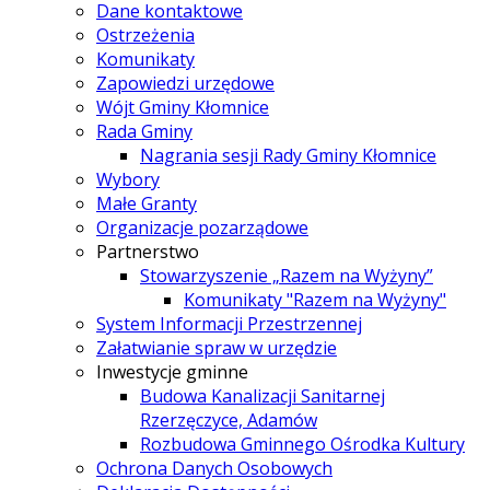
Dane kontaktowe
Ostrzeżenia
Komunikaty
Zapowiedzi urzędowe
Wójt Gminy Kłomnice
Rada Gminy
Nagrania sesji Rady Gminy Kłomnice
Wybory
Małe Granty
Organizacje pozarządowe
Partnerstwo
Stowarzyszenie „Razem na Wyżyny”
Komunikaty "Razem na Wyżyny"
System Informacji Przestrzennej
Załatwianie spraw w urzędzie
Inwestycje gminne
Budowa Kanalizacji Sanitarnej
Rzerzęczyce, Adamów
Rozbudowa Gminnego Ośrodka Kultury
Ochrona Danych Osobowych