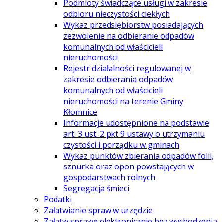
Podmioty świadczące usługi w zakresie
odbioru nieczystości ciekłych
Wykaz przedsiębiorstw posiadających
zezwolenie na odbieranie odpadów
komunalnych od właścicieli
nieruchomości
Rejestr działalności regulowanej w
zakresie odbierania odpadów
komunalnych od właścicieli
nieruchomości na terenie Gminy
Kłomnice
Informacje udostępnione na podstawie
art. 3 ust. 2 pkt 9 ustawy o utrzymaniu
czystości i porządku w gminach
Wykaz punktów zbierania odpadów folii,
sznurka oraz opon powstających w
gospodarstwach rolnych
Segregacja śmieci
Podatki
Załatwianie spraw w urzędzie
Załatw sprawę elektronicznie bez wychodzenia