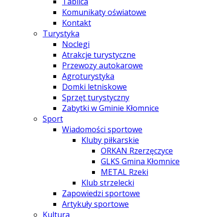
Tablica
Komunikaty oświatowe
Kontakt
Turystyka
Noclegi
Atrakcje turystyczne
Przewozy autokarowe
Agroturystyka
Domki letniskowe
Sprzęt turystyczny
Zabytki w Gminie Kłomnice
Sport
Wiadomości sportowe
Kluby piłkarskie
ORKAN Rzerzęczyce
GLKS Gmina Kłomnice
METAL Rzeki
Klub strzelecki
Zapowiedzi sportowe
Artykuły sportowe
Kultura