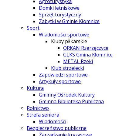
Agroturystyka
Domki letniskowe
Sprzęt turystyczny
Zabytki w Gminie Kłomnice
Sport
Wiadomości sportowe
Kluby piłkarskie
ORKAN Rzerzęczyce
GLKS Gmina Kłomnice
METAL Rzeki
Klub strzelecki
Zapowiedzi sportowe
Artykuły sportowe
Kultura
Gminny Ośrodek Kultury
Gminna Biblioteka Publiczna
Rolnictwo
Strefa seniora
Wiadomości
Bezpieczeństwo publiczne
Zarządzanie kryzysowe