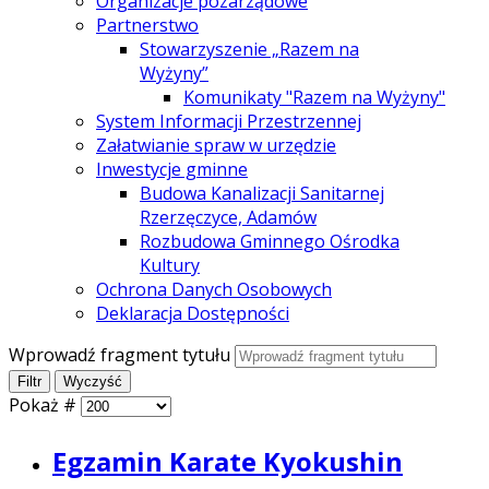
Organizacje pozarządowe
Partnerstwo
Stowarzyszenie „Razem na
Wyżyny”
Komunikaty "Razem na Wyżyny"
System Informacji Przestrzennej
Załatwianie spraw w urzędzie
Inwestycje gminne
Budowa Kanalizacji Sanitarnej
Rzerzęczyce, Adamów
Rozbudowa Gminnego Ośrodka
Kultury
Ochrona Danych Osobowych
Deklaracja Dostępności
Wprowadź fragment tytułu
Filtr
Wyczyść
Pokaż #
Egzamin Karate Kyokushin